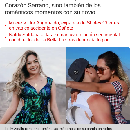
Corazón Serrano, sino también de los
románticos momentos con su novio.
Muere Víctor Angobaldo, expareja de Shirley Cherres,
en trágico accidente en Cañete
Naldy Saldaña aclara si mantuvo relación sentimental
con director de La Bella Luz tras denunciarlo por
tocamientos: “Me parece muy bajo”
Lesly Águila comparte románticas imágenes con su pareja en redes