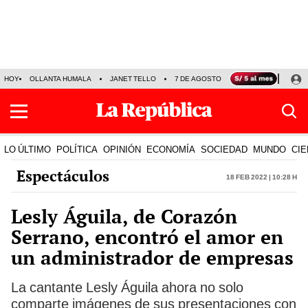
HOY
OLLANTA HUMALA
JANET TELLO
7 DE AGOSTO
TINKA RESULTADOS
LO ÚLTIMO
POLÍTICA
OPINIÓN
ECONOMÍA
SOCIEDAD
MUNDO
CIE
Espectáculos
18 Feb 2022 | 10:28 h
Lesly Águila, de Corazón
Serrano, encontró el amor en
un administrador de empresas
La cantante Lesly Águila ahora no solo
comparte imágenes de sus presentaciones con