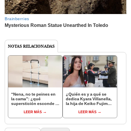
NOTAS RELACIONADAS
“Nena, no te peines en
¿Quién es y a qué se
la cama”: ¿qué
dedica Kyara Villanella,
superstición esconde la
la hija de Keiko Fujimori
famosa frase de los
que le dio la contra a
LEER MÁS
LEER MÁS
Enanitos Verdes?
nivel nacional?