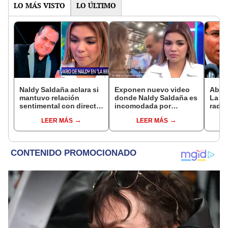
LO MÁS VISTO
LO ÚLTIMO
Naldy Saldaña aclara si
Exponen nuevo video
Abog
mantuvo relación
donde Naldy Saldaña es
La Be
sentimental con director
incomodada por
radic
de La Bella Luz tras
exdirector de La Bella
difus
LEER MÁS
LEER MÁS
denunciarlo por
Luz: la agarra de la
comp
tocamientos: “Me
mano sin su
audio
parece muy bajo”
consentimiento