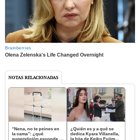
NOTAS RELACIONADAS
“Nena, no te peines en
¿Quién es y a qué se
la cama”: ¿qué
dedica Kyara Villanella,
superstición esconde la
la hija de Keiko Fujimori