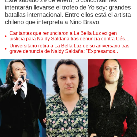
Este sábado 29 de enero, 5 concursantes
intentarán llevarse el trofeo de Yo soy: grandes
batallas internacional. Entre ellos está el artista
chileno que interpreta a Nino Bravo.
Cantantes que renunciaron a La Bella Luz exigen
justicia para Naldy Saldaña tras denuncia contra César
Sánchez Chavesta: “Merece la cárcel”
Universitario retira a La Bella Luz de su aniversario tras
grave denuncia de Naldy Saldaña: "Expresamos
nuestra solidaridad"