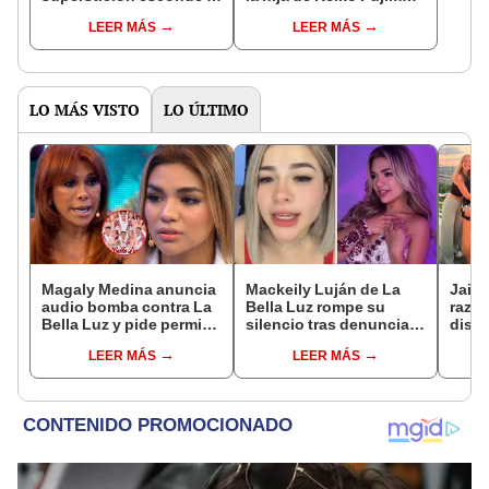
famosa frase de los
que le dio la contra a
LEER MÁS
LEER MÁS
Enanitos Verdes?
nivel nacional?
LO MÁS VISTO
LO ÚLTIMO
Magaly Medina anuncia
Mackeily Luján de La
Jaime
audio bomba contra La
Bella Luz rompe su
razón
Bella Luz y pide permiso
silencio tras denuncia
dist
a Naldy Saldaña para
de Naldy Saldaña contra
sus h
LEER MÁS
LEER MÁS
difundirlo: "Quiero tu
director musical: "Estoy
del 
autorización"
tan sorprendida como
donde
indignada"
madr