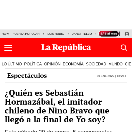
HOY
FUERZA POPULAR
LUIS RUBIO
JANET TELLO
PRECIO DEL DÓLAR
LO ÚLTIMO
POLÍTICA
OPINIÓN
ECONOMÍA
SOCIEDAD
MUNDO
CIE
Espectáculos
29 Ene 2022 | 15:21 h
¿Quién es Sebastián
Hormazábal, el imitador
chileno de Nino Bravo que
llegó a la final de Yo soy?