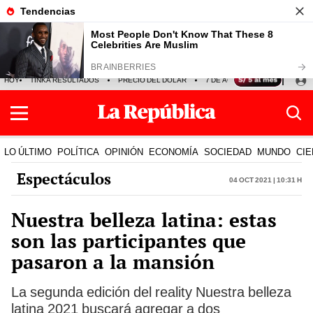
HOY
TINKA RESULTADOS
PRECIO DEL DÓLAR
7 DE AGOSTO
OLLANTA H
LO ÚLTIMO
POLÍTICA
OPINIÓN
ECONOMÍA
SOCIEDAD
MUNDO
CIE
Espectáculos
04 Oct 2021 | 10:31 h
Nuestra belleza latina: estas
son las participantes que
pasaron a la mansión
La segunda edición del reality Nuestra belleza
latina 2021 buscará agregar a dos