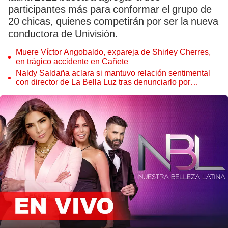
participantes más para conformar el grupo de
20 chicas, quienes competirán por ser la nueva
conductora de Univisión.
Muere Víctor Angobaldo, expareja de Shirley Cherres,
en trágico accidente en Cañete
Naldy Saldaña aclara si mantuvo relación sentimental
con director de La Bella Luz tras denunciarlo por
tocamientos: “Me parece muy bajo”