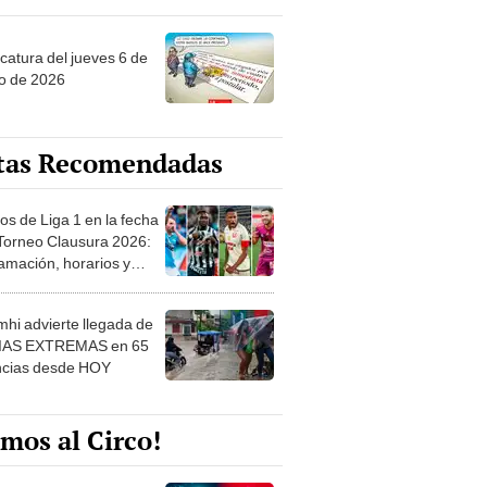
ncatura del jueves 6 de
o de 2026
tas Recomendadas
os de Liga 1 en la fecha
 Torneo Clausura 2026:
amación, horarios y
 ver
hi advierte llegada de
IAS EXTREMAS en 65
ncias desde HOY
mos al Circo!