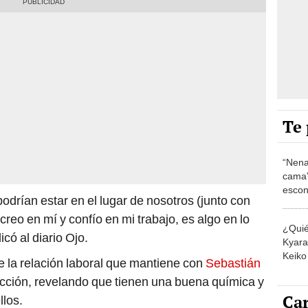
Te 
“Nena
cama”
escon
rían estar en el lugar de nosotros (junto con
los E
creo en mí y confío en mi trabajo, es algo en lo
¿Quié
có al diario Ojo.
Kyara 
Keiko 
e la relación laboral que mantiene con
Sebastián
contra
cción, revelando que tienen una buena química y
Car
los.