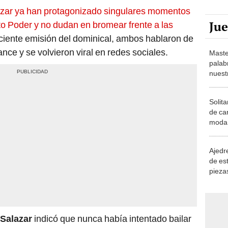
azar ya han protagonizado singulares momentos
Ju
to Poder y no dudan en bromear frente a las
ciente emisión del dominical, ambos hablaron de
ce y se volvieron viral en redes sociales.
Maste
palab
nuest
Solita
de ca
moda.
demue
Ajedre
de es
piezas
consi
 Salazar
indicó que nunca había intentado bailar