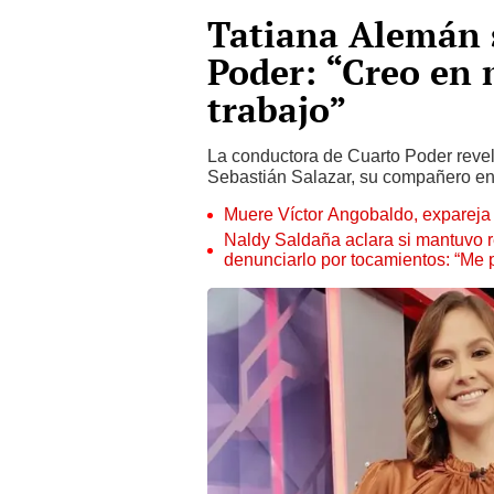
Tatiana Alemán s
Poder: “Creo en 
trabajo”
La conductora de Cuarto Poder reve
Sebastián Salazar, su compañero en
Muere Víctor Angobaldo, expareja 
Naldy Saldaña aclara si mantuvo re
denunciarlo por tocamientos: “Me 