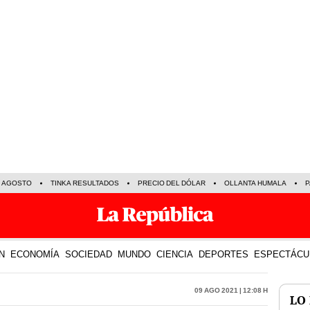
E AGOSTO
TINKA RESULTADOS
PRECIO DEL DÓLAR
OLLANTA HUMALA
P
N
ECONOMÍA
SOCIEDAD
MUNDO
CIENCIA
DEPORTES
ESPECTÁCU
09 Ago 2021 | 12:08 h
LO