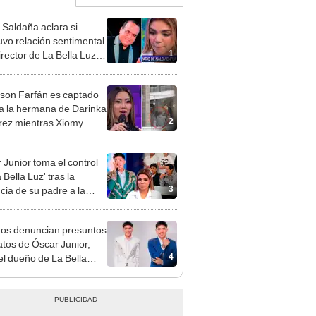
 Saldaña aclara si
vo relación sentimental
1
irector de La Bella Luz
denunciarlo por
ientos: “Me parece muy
rson Farfán es captado
 a la hermana de Darinka
2
ez mientras Xiomy
hiro trabajaba: “Él tiene
”
 Junior toma el control
 Bella Luz' tras la
3
cia de su padre a la
sta por caso Naldy
aña
gos denuncian presuntos
atos de Óscar Junior,
4
del dueño de La Bella
"Humilla a los demás"