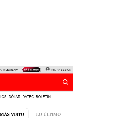
APA LEÓN XIV
NALDY SALDAÑA
INICIAR SESIÓN
LA BELLA LUZ
MAGALY MEDINA
HORÓS
LOS
DÓLAR
DATEC
BOLETÍN
 MÁS VISTO
LO ÚLTIMO