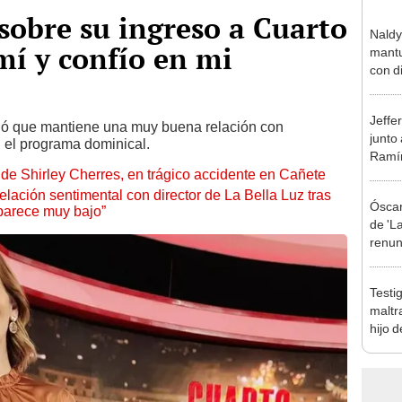
obre su ingreso a Cuarto
Naldy
mí y confío en mi
mantu
con d
tras 
tocam
Jeffe
bajo”
ló que mantiene una muy buena relación con
junto
 el programa dominical.
Ramír
de Shirley Cherres, en trágico accidente en Cañete
Kanas
sus…
lación sentimental con director de La Bella Luz tras
Óscar
parece muy bajo”
de 'La
renun
orque
Sald
Testi
maltr
hijo 
Luz: 