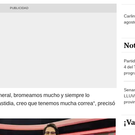
Carli
agost
No
Partid
4 del
progr
dónde
Senam
eneral, bromeamos mucho y siempre lo
LLUV
provi
fastidia, creo que tenemos mucha correa”, precisó
¡Va