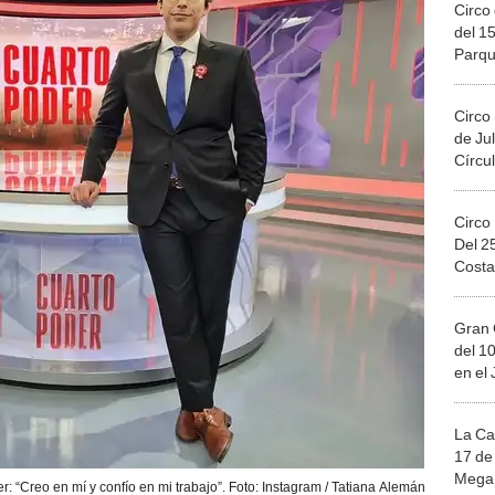
Circo 
del 15
Parqu
Migue
Circo
de Jul
Círcul
Circo
Del 2
Costa
Gran 
del 10
en el
La Ca
17 de 
Mega 
: “Creo en mí y confío en mi trabajo”. Foto: Instagram / Tatiana Alemán