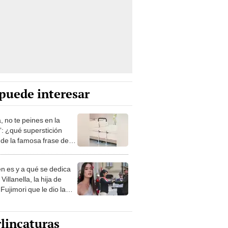
puede interesar
, no te peines en la
: ¿qué superstición
de la famosa frase de
nanitos Verdes?
n es y a qué se dedica
Villanella, la hija de
Fujimori que le dio la
 a nivel nacional?
lincaturas