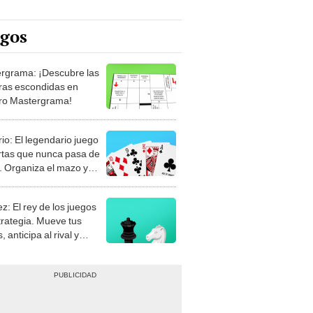
egos
rgrama: ¡Descubre las
ras escondidas en
ro Mastergrama!
rio: El legendario juego
rtas que nunca pasa de
 Organiza el mazo y
stra tu habilidad.
z: El rey de los juegos
trategia. Mueve tus
, anticipa al rival y
gue el jaque mate.