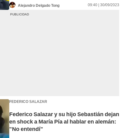
09:40 | 30/09/2023
Alejandro Delgado Tong
FEDERICO SALAZAR
Federico Salazar y su hijo Sebastián dejan
en shock a María Pía al hablar en alemán:
"No entendí"