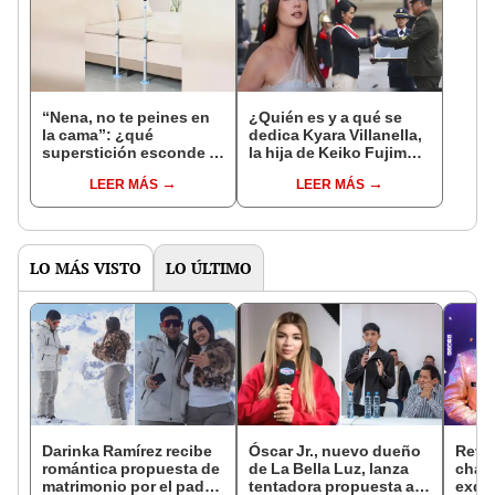
“Nena, no te peines en
¿Quién es y a qué se
la cama”: ¿qué
dedica Kyara Villanella,
superstición esconde la
la hija de Keiko Fujimori
famosa frase de los
que le dio la contra a
LEER MÁS
LEER MÁS
Enanitos Verdes?
nivel nacional?
LO MÁS VISTO
LO ÚLTIMO
Darinka Ramírez recibe
Óscar Jr., nuevo dueño
Reve
romántica propuesta de
de La Bella Luz, lanza
chat
matrimonio por el padre
tentadora propuesta a
exdir