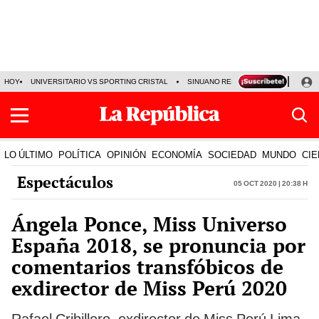
HOY
UNIVERSITARIO VS SPORTING CRISTAL
SINUANO RESULTADOS HOY
CA
LO ÚLTIMO
POLÍTICA
OPINIÓN
ECONOMÍA
SOCIEDAD
MUNDO
CIE
Espectáculos
05 Oct 2020 | 20:38 h
Ángela Ponce, Miss Universo
España 2018, se pronuncia por
comentarios transfóbicos de
exdirector de Miss Perú 2020