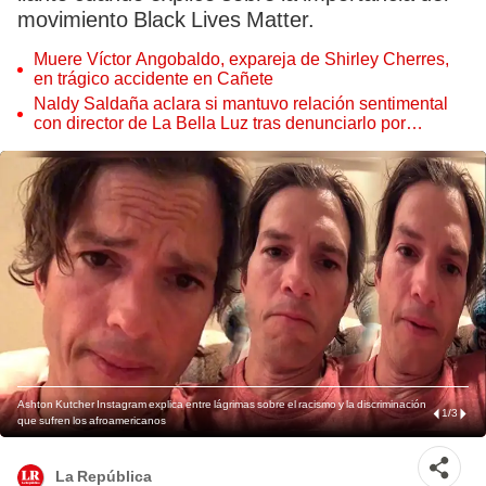
movimiento Black Lives Matter.
Muere Víctor Angobaldo, expareja de Shirley Cherres,
en trágico accidente en Cañete
Naldy Saldaña aclara si mantuvo relación sentimental
con director de La Bella Luz tras denunciarlo por
tocamientos: “Me parece muy bajo”
Ashton Kutcher Instagram explica entre lágrimas sobre el racismo y la discriminación
1
/
3
que sufren los afroamericanos
La República