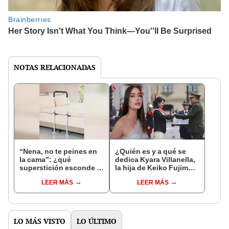
NOTAS RELACIONADAS
“Nena, no te peines en
¿Quién es y a qué se
la cama”: ¿qué
dedica Kyara Villanella,
superstición esconde la
la hija de Keiko Fujimori
famosa frase de los
que le dio la contra a
LEER MÁS
LEER MÁS
Enanitos Verdes?
nivel nacional?
LO MÁS VISTO
LO ÚLTIMO