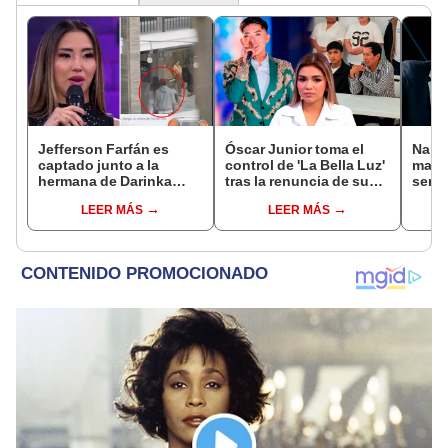
Jefferson Farfán es
Óscar Junior toma el
Naldy
captado junto a la
control de 'La Bella Luz'
mant
hermana de Darinka
tras la renuncia de su
senti
Ramírez mientras Xiomy
padre a la orquesta por
de La
LEER MÁS
LEER MÁS
Kanashiro trabajaba: “Él
caso Naldy Saldaña
denun
tiene sus…”
toca
pare