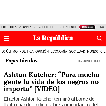
HOY
OLLANTA HUMALA
JANET TELLO
7 DE AGOSTO
TINKA RESULTADOS
LO ÚLTIMO
POLÍTICA
OPINIÓN
ECONOMÍA
SOCIEDAD
MUNDO
CIE
Espectáculos
03 Jun 2020 | 15:26 h
Ashton Kutcher: “Para mucha
gente la vida de los negros no
importa” [VIDEO]
El actor Ashton Kutcher terminó al borde del
llanto cuando explicó sobre la importancia del