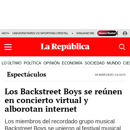
HOY
UNIVERSITARIO VS SPORTING CRISTAL
SINUANO RESULTADOS HOY
CA
LO ÚLTIMO
POLÍTICA
OPINIÓN
ECONOMÍA
SOCIEDAD
MUNDO
CIE
Espectáculos
30 Mar 2020 | 14:24 h
Los Backstreet Boys se reúnen
en concierto virtual y
alborotan internet
Los miembros del recordado grupo musical
Backstreet Boys se unieron al festival musical