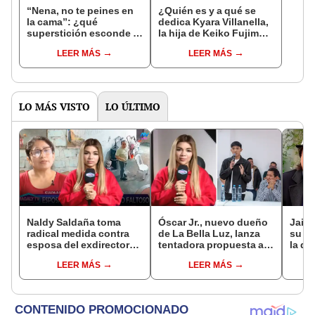
“Nena, no te peines en
¿Quién es y a qué se
la cama”: ¿qué
dedica Kyara Villanella,
superstición esconde la
la hija de Keiko Fujimori
famosa frase de los
que le dio la contra a
LEER MÁS
LEER MÁS
Enanitos Verdes?
nivel nacional?
LO MÁS VISTO
LO ÚLTIMO
Naldy Saldaña toma
Óscar Jr., nuevo dueño
Jaime
radical medida contra
de La Bella Luz, lanza
su h
esposa del exdirector
tentadora propuesta a
la qu
de La Bella Luz tras
Naldy Saldaña tras
la fo
LEER MÁS
LEER MÁS
acusarla de tener
denuncia por
denun
relación con él: “Es
tocamientos: “Va a
más"
bastante grave”
haber otro tipo de ley”