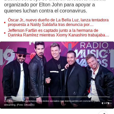
organizado por Elton John para apoyar a
quienes luchan contra el coronavirus.
Óscar Jr., nuevo dueño de La Bella Luz, lanza tentadora
propuesta a Naldy Saldaña tras denuncia por
tocamientos
Jefferson Farfán es captado junto a la hermana de
Darinka Ramírez mientras Xiomy Kanashiro trabajaba:
“Él tiene sus…”
Los Backstreet Boys remecen las redes sociales con reencuentro en concierto por
1
/
3
streaming. (Foto: Difusión)