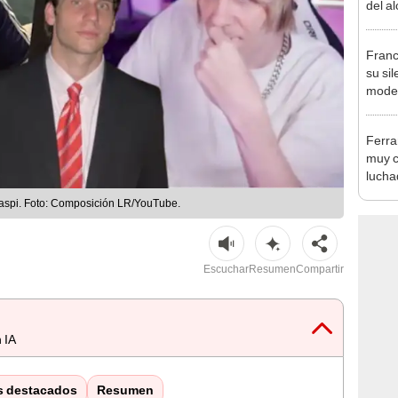
del a
inició
Franc
su si
model
“El de
negar
Ferra
muy c
lucha
desat
aspi. Foto: Composición LR/YouTube.
socia
Escuchar
Resumen
Compartir
 IA
s destacados
Resumen