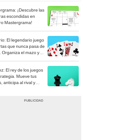
rgrama: ¡Descubre las
ras escondidas en
ro Mastergrama!
rio: El legendario juego
rtas que nunca pasa de
 Organiza el mazo y
stra tu habilidad.
z: El rey de los juegos
trategia. Mueve tus
, anticipa al rival y
gue el jaque mate.