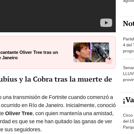
agost
No
Partid
4 del
progr
 cantante Oliver Tree tras un
dónde
e Janeiro
Senam
LLUV
ius y la Cobra tras la muerte de
provi
o una transmisión de Fortnite cuando comenzó a
¡Va
 ocurrido en Río de Janeiro. Inicialmente, conoció
nte
Oliver Tree
, con quien mantenía una amistad,
Circo 
erdad es que se me han quitado las ganas de ver
del 15
Parqu
te sus seguidores.
Migue