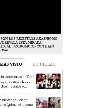
 SON LOS REGISTROS AKÁSHICOS?
UE REVELA ESTA MIRADA
RITUAL | ASTROMOOD CON JHAN
DOVAL
 MÁS VISTO
LO ÚLTIMO
 los conciertos en Perú
 agenda actualizada
1
echas, recintos y
das
s Bruce: ¿quién es
ndro Quiroz, el esposo