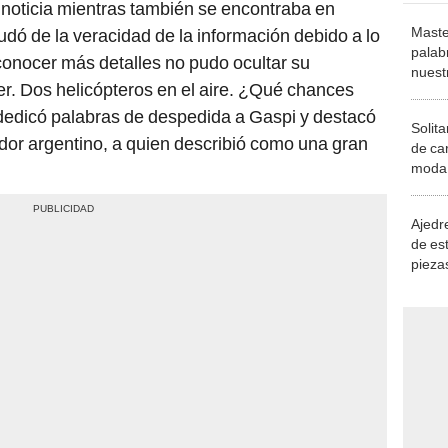
a noticia mientras también se encontraba en
Maste
dó de la veracidad de la información debido a lo
palab
conocer más detalles no pudo ocultar su
nuest
r. Dos helicópteros en el aire. ¿Qué chances
dedicó palabras de despedida a Gaspi y destacó
Solita
dor argentino, a quien describió como una gran
de ca
moda.
demue
Ajedre
de es
piezas
consi