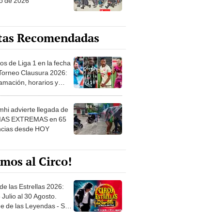
o de 2026
tas Recomendadas
os de Liga 1 en la fecha
 Torneo Clausura 2026:
amación, horarios y
 ver
hi advierte llegada de
IAS EXTREMAS en 65
ncias desde HOY
mos al Circo!
de las Estrellas 2026:
 Julio al 30 Agosto.
e de las Leyendas - San
l