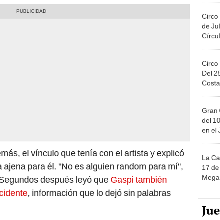
Circo
de Jul
Círcul
Circo
Del 2
Costa
Gran 
del 10
en el
ás, el vínculo que tenía con el artista y explicó
La Ca
 ajena para él. "No es alguien random para mí",
17 de 
Mega 
. Segundos después leyó que
Gaspi también
ccidente
, información que lo dejó sin palabras
Ju