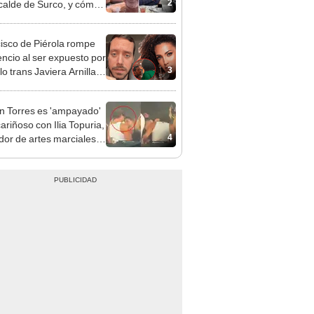
2
lcalde de Surco, y cómo
 su historia de amor?
isco de Piérola rompe
lencio al ser expuesto por
3
o trans Javiera Arnillas:
 la foto soy yo, no puedo
lo”
n Torres es 'ampayado'
ariñoso con Ilia Topuria,
4
dor de artes marciales, y
a gran revuelo en redes
les