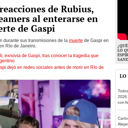
reacciones de Rubius,
reamers al enterarse en
erte de Gaspi
n durante sus transmisiones de la
muerte
de Gaspi en
¿QUÉ
 en Río de Janeiro.
LO Q
ESPI
li, exnovia de Gaspi, tras conocer la tragedia que
SAN
rgentino
pi dejó en redes sociales antes de morir en Río de
LO
Todos
2026:
con f
entra
Carlo
Aleja