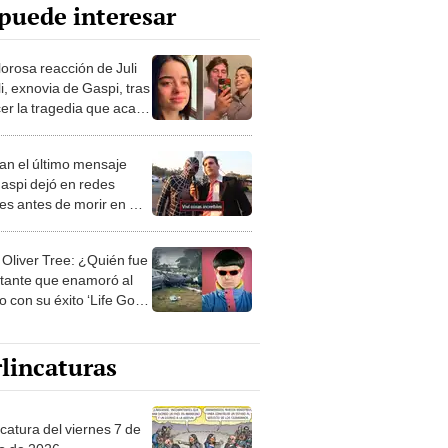
puede interesar
lorosa reacción de Juli
i, exnovia de Gaspi, tras
er la tragedia que acabó
 vida del influencer
tino
an el último mensaje
aspi dejó en redes
les antes de morir en Río
eiro: “Viví cosas
bles”
 Oliver Tree: ¿Quién fue
ntante que enamoró al
 con su éxito ‘Life Goes
lincaturas
catura del viernes 7 de