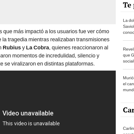
Te 
La do
Saviol
s que más impactó a los usuarios fue ver cómo
conoc
con la
 la tragedia mientras realizaban transmisiones
argen
on
Rubius
y
La Cobra
, quienes reaccionaron al
Revel
jaron momentos de incredulidad, silencio y
que G
socia
 se viralizaron en distintas plataformas.
de Jan
increí
Murió
el ca
mundo
On’?
Car
Carlin