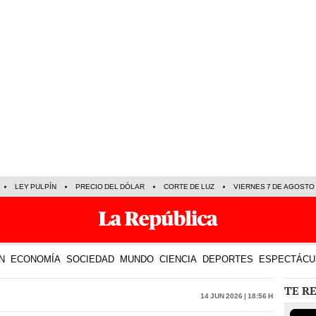
LEY PULPÍN
PRECIO DEL DÓLAR
CORTE DE LUZ
VIERNES 7 DE AGOSTO
N
ECONOMÍA
SOCIEDAD
MUNDO
CIENCIA
DEPORTES
ESPECTÁCU
TE R
14 Jun 2026 | 18:56 h