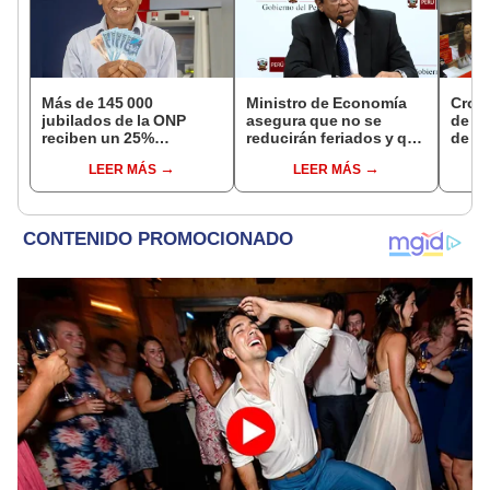
Más de 145 000
Ministro de Economía
Cron
jubilados de la ONP
asegura que no se
de s
reciben un 25%
reducirán feriados y que
de ag
adicional en su pensión
sueldo mínimo se
Banco
LEER MÁS
LEER MÁS
en agosto
aumentará en dos
conoc
etapas
depó