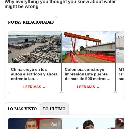
NOTAS RELACIONADAS
China creyó en los
Colombia construye
MTC 
autos eléctricos y ahora
impresionante puente
crite
enfrenta las
de más de 500 metros
scoot
consecuencias: 1 millón
que será clave del
mono
LEER MÁS
LEER MÁS
de toneladas de
primer tren eléctrico
vehíc
baterías dejarán de
regional del país
pers
usarse cada año para
2030
LO MÁS VISTO
LO ÚLTIMO