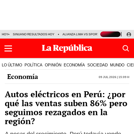
HOY
SINUANO RESULTADOS HOY
ALIANZA LIMA VS SPORT BOYS
JORGE MES
LO ÚLTIMO
POLÍTICA
OPINIÓN
ECONOMÍA
SOCIEDAD
MUNDO
CIE
Economía
09 Jul 2026 | 15:09 h
Autos eléctricos en Perú: ¿por
qué las ventas suben 86% pero
seguimos rezagados en la
región?