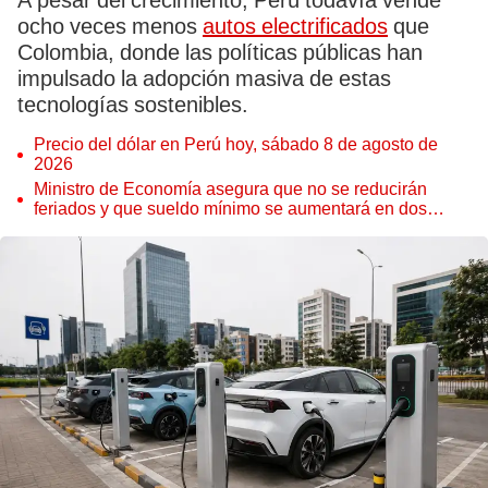
A pesar del crecimiento, Perú todavía vende
ocho veces menos
autos electrificados
que
Colombia, donde las políticas públicas han
impulsado la adopción masiva de estas
tecnologías sostenibles.
Precio del dólar en Perú hoy, sábado 8 de agosto de
2026
Ministro de Economía asegura que no se reducirán
feriados y que sueldo mínimo se aumentará en dos
etapas