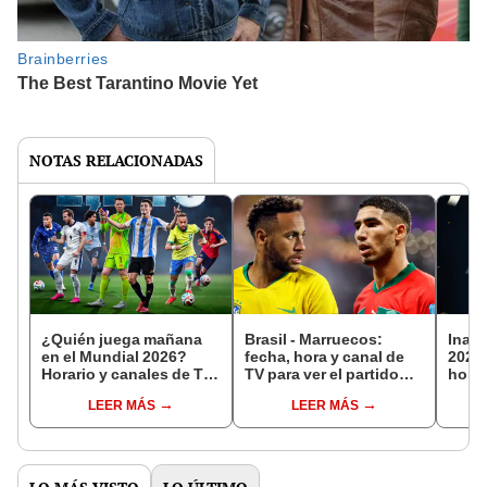
NOTAS RELACIONADAS
¿Quién juega mañana
Brasil - Marruecos:
Inau
en el Mundial 2026?
fecha, hora y canal de
2026:
Horario y canales de TV
TV para ver el partido
hora
para ver los partidos del
por la fase de grupos
ver p
LEER MÁS
LEER MÁS
torneo EN VIVO
del Mundial 2026
Mundi