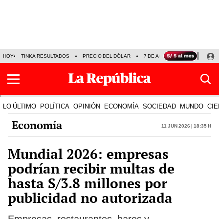
HOY
TINKA RESULTADOS
PRECIO DEL DÓLAR
7 DE AGOSTO
OLLANTA H
LO ÚLTIMO
POLÍTICA
OPINIÓN
ECONOMÍA
SOCIEDAD
MUNDO
CIE
Economía
11 Jun 2026 | 18:35 h
Mundial 2026: empresas
podrían recibir multas de
hasta S/3.8 millones por
publicidad no autorizada