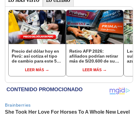
LO MÁS VISTO
LO ÚLTIMO
Precio del dólar hoy en
Retiro AFP 2026:
Leche
Perú: así cotiza el tipo
afiliados podrían retirar
subió
de cambio para este 5
más de S/20.600 de sus
azul
de agosto
fondos si Congreso
ha b
LEER MÁS
LEER MÁS
aprueba nuevo
cont
proyecto de ley de 4 UIT