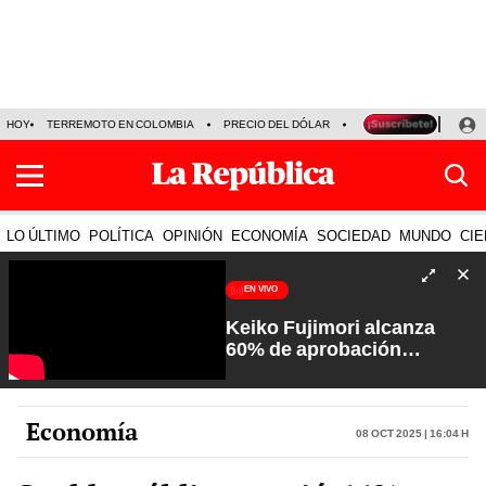
HOY
TERREMOTO EN COLOMBIA
PRECIO DEL DÓLAR
KEIKO FUJIMORI
P
LO ÚLTIMO
POLÍTICA
OPINIÓN
ECONOMÍA
SOCIEDAD
MUNDO
CIE
EN VIVO
Keiko Fujimori alcanza
60% de aprobación
ciudadana | Sin Guion con
Rosa María Palacios
Economía
08 Oct 2025 | 16:04 h