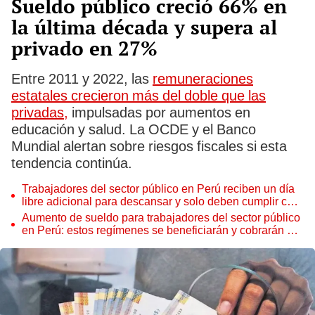
Sueldo público creció 66% en
la última década y supera al
privado en 27%
Entre 2011 y 2022, las
remuneraciones
estatales crecieron más del doble que las
privadas,
impulsadas por aumentos en
educación y salud. La OCDE y el Banco
Mundial alertan sobre riesgos fiscales si esta
tendencia continúa.
Trabajadores del sector público en Perú reciben un día
libre adicional para descansar y solo deben cumplir con
este único requisito en 2025
Aumento de sueldo para trabajadores del sector público
en Perú: estos regímenes se beneficiarán y cobrarán a
partir de 2026