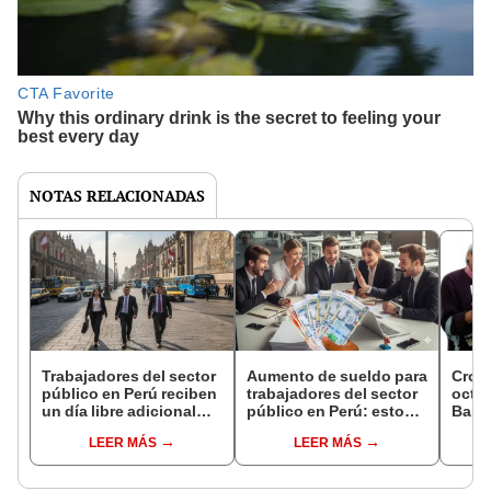
NOTAS RELACIONADAS
Trabajadores del sector
Aumento de sueldo para
Cron
público en Perú reciben
trabajadores del sector
octub
un día libre adicional
público en Perú: estos
Banco
para descansar y solo
regímenes se
traba
LEER MÁS
LEER MÁS
deben cumplir con este
beneficiarán y cobrarán
pens
único requisito en 2025
a partir de 2026
estas
todo 