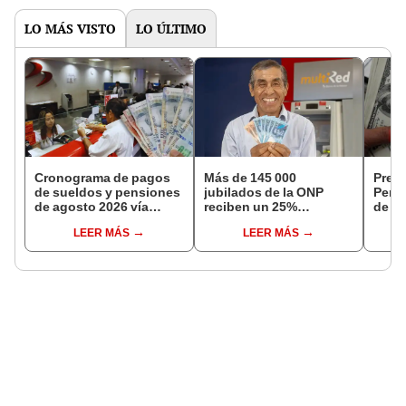
LO MÁS VISTO
LO ÚLTIMO
Cronograma de pagos
Más de 145 000
Preci
de sueldos y pensiones
jubilados de la ONP
Perú:
de agosto 2026 vía
reciben un 25%
de ca
Banco de la Nación:
adicional en su pensión
de a
LEER MÁS
LEER MÁS
conoce las fechas de
en agosto
depósito