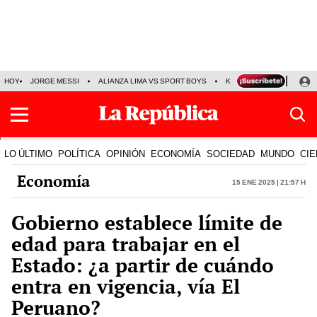
HOY
JORGE MESSI
ALIANZA LIMA VS SPORT BOYS
KENJI FUJIMORI
PRE
LO ÚLTIMO
POLÍTICA
OPINIÓN
ECONOMÍA
SOCIEDAD
MUNDO
CIE
Economía
15 Ene 2025 | 21:57 h
Gobierno establece límite de
edad para trabajar en el
Estado: ¿a partir de cuándo
entra en vigencia, vía El
Peruano?