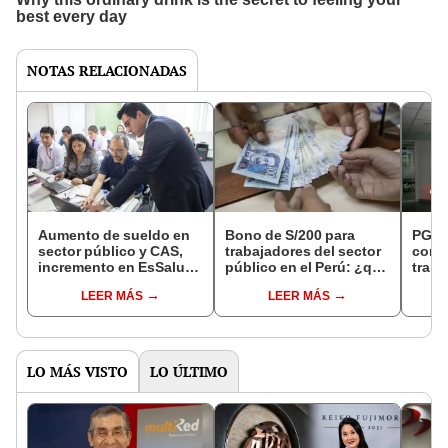
NOTAS RELACIONADAS
Aumento de sueldo en
Bono de S/200 para
PGE 
sector público y CAS,
trabajadores del sector
conv
incremento en EsSalud,
público en el Perú: ¿qué
traba
negociación colectiva y
regímenes se
regio
LEER MÁS
LEER MÁS
más: todo sobre los
beneficiarán por única
ener
cambios laborales este
vez en enero de 2025?
hasta
2025
técni
unive
LO MÁS VISTO
LO ÚLTIMO