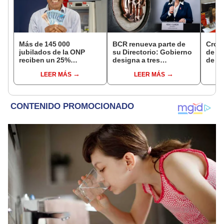
Más de 145 000
BCR renueva parte de
Cron
jubilados de la ONP
su Directorio: Gobierno
de s
reciben un 25%
designa a tres
de ag
adicional en su pensión
representantes del
Banco
LEER MÁS
LEER MÁS
en agosto
Ejecutivo
conoc
depó