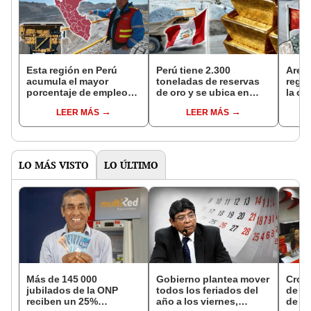
Esta región en Perú
Perú tiene 2.300
Areq
acumula el mayor
toneladas de reservas
regio
porcentaje de empleo
de oro y se ubica en
la co
en minería en 2024:
octavo lugar a nivel
proy
LEER MÁS
LEER MÁS
¿cuál es y a cuánto
mundial: ¿qué país
US$8
asciende?
tiene más?
LO MÁS VISTO
LO ÚLTIMO
Más de 145 000
Gobierno plantea mover
Cron
jubilados de la ONP
todos los feriados del
de s
reciben un 25%
año a los viernes,
de ag