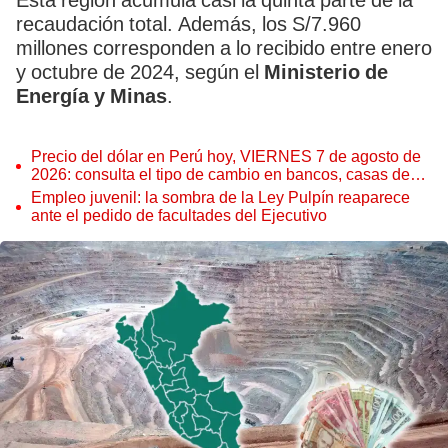
Esta región acumula casi la quinta parte de la
recaudación total. Además, los S/7.960
millones corresponden a lo recibido entre enero
y octubre de 2024, según el
Ministerio de
Energía y Minas
.
Precio del dólar en Perú hoy, VIERNES 7 de agosto de
2026: consulta el tipo de cambio en bancos, casas de
cambio y plataformas digitales
Empleo juvenil: la sombra de la Ley Pulpín reaparece
ante el pedido de facultades del Ejecutivo