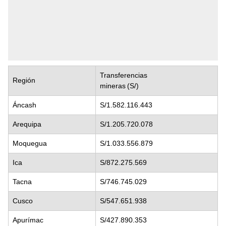
Transferencias
Región
mineras (S/)
Áncash
S/1.582.116.443
Arequipa
S/1.205.720.078
Moquegua
S/1.033.556.879
Ica
S/872.275.569
Tacna
S/746.745.029
Cusco
S/547.651.938
Apurímac
S/427.890.353