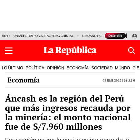
HOY
UNIVERSITARIO VS SPORTING CRISTAL
SINUANO RESULTADOS HOY
CA
LO ÚLTIMO
POLÍTICA
OPINIÓN
ECONOMÍA
SOCIEDAD
MUNDO
CIE
Economía
09 Ene 2025 | 13:22 h
Áncash es la región del Perú
que más ingresos recauda por
la minería: el monto nacional
fue de S/7.960 millones