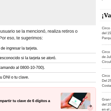
¡Va
Circo 
suario se la mencionó, realiza retiros o
del 15
Por eso, te sugerimos:
Parqu
Migue
de ingresar la tarjeta.
Circo
de Jul
sconocido si la tarjeta se atoró.
Círcul
llamando al 0800-10-700).
Circo
tu DNI o tu clave.
Del 2
Costa
Gran 
artir tu clave de 6 dígitos a
del 10
en el