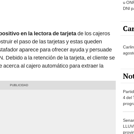
u ONP
DNI p
pensi
Car
positivo en la lectora de tarjeta
de los cajeros
struir el paso de las tarjetas y estas queden
Carli
stafador aparece para ofrecer ayuda y persuade
agost
. Debido a la retención de la tarjeta, el cliente se
se acerca al cajero automático para extraer la
No
Partid
4 del
progr
dónde
Senam
LLUV
provi