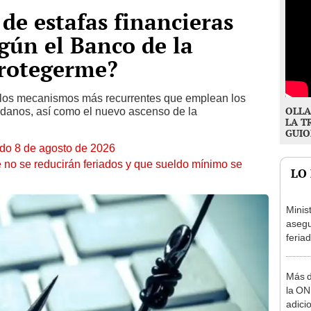
de estafas financieras
gún el Banco de la
rotegerme?
 los mecanismos más recurrentes que emplean los
OLLA
dadanos, así como el nuevo ascenso de la
LA T
GUIO
ado 8 de agosto de 2026
 no se reducirán feriados y que sueldo mínimo se
LO
Minis
asegu
feria
se au
Más d
la ON
adici