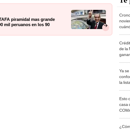
Te 
Cron
STAFA piramidal mas grande
novie
 mil peruanos en los 90
cuánd
traba
públic
Crédi
Naci
de la
ganar
prést
Ya se
confo
la lis
consu
Esto 
casa 
COMA
otros 
NOR
¿Cómo