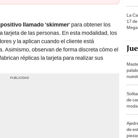
La Ca
17 de 
spositivo llamado 'skimmer
' para obtener los
Mega 
a tarjeta de las personas. En esta modalidad, los
es y la aplican cuando el cliente está
Ju
a. Asimismo, observan de forma discreta cómo el
abrican réplicas la tarjeta para realizar sus
Maste
palab
nuest
Solita
de ca
moda.
demue
Ajedre
de es
piezas