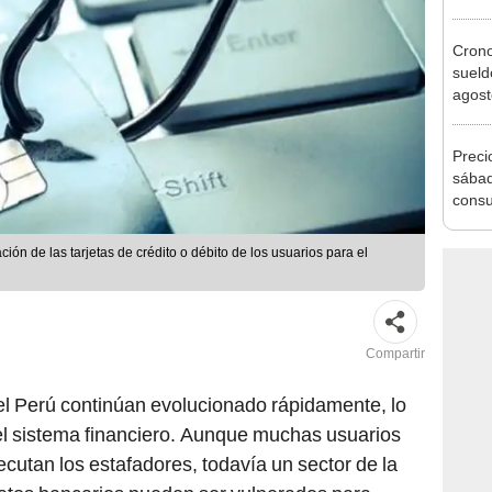
agost
Cron
sueld
agost
Nació
depós
Preci
sábad
consu
banco
plata
ón de las tarjetas de crédito o débito de los usuarios para el
Compartir
l Perú continúan evolucionado rápidamente, lo
el sistema financiero. Aunque muchas usuarios
cutan los estafadores, todavía un sector de la