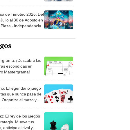
sa de Timoteo 2026: Del
Julio al 30 de Agosto en
Plaza - Independencia
egos
rgrama: ¡Descubre las
ras escondidas en
ro Mastergrama!
rio: El legendario juego
rtas que nunca pasa de
 Organiza el mazo y
stra tu habilidad.
z: El rey de los juegos
trategia. Mueve tus
, anticipa al rival y