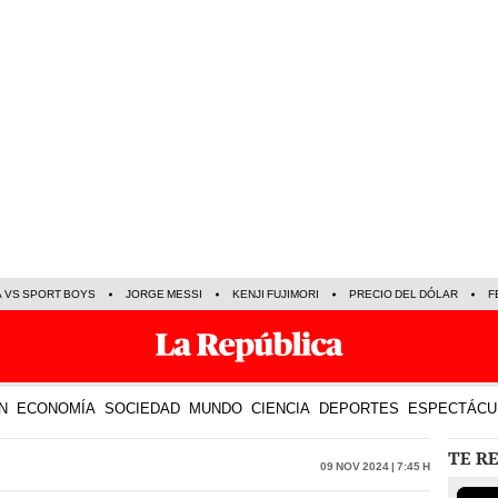
A VS SPORT BOYS
JORGE MESSI
KENJI FUJIMORI
PRECIO DEL DÓLAR
F
N
ECONOMÍA
SOCIEDAD
MUNDO
CIENCIA
DEPORTES
ESPECTÁCU
TE R
09 Nov 2024 | 7:45 h