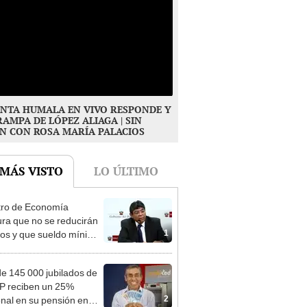
NTA HUMALA EN VIVO RESPONDE Y
RAMPA DE LÓPEZ ALIAGA | SIN
N CON ROSA MARÍA PALACIOS
 MÁS VISTO
LO ÚLTIMO
tro de Economía
ra que no se reducirán
1
dos y que sueldo mínimo
mentará en dos etapas
e 145 000 jubilados de
P reciben un 25%
2
onal en su pensión en