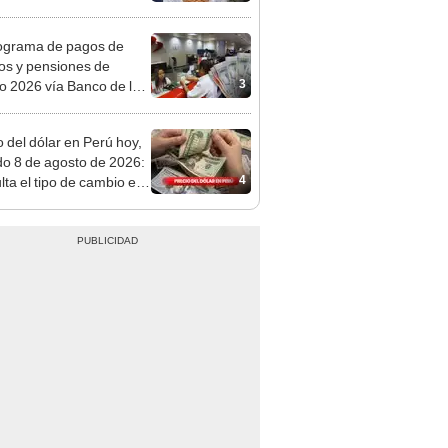
o
ograma de pagos de
os y pensiones de
3
o 2026 vía Banco de la
n: conoce las fechas de
ito
o del dólar en Perú hoy,
o 8 de agosto de 2026:
4
lta el tipo de cambio en
s, casas de cambio y
formas digitales