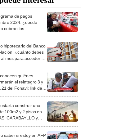
puede interesar
ograma de pagos
mbre 2024: ¿desde
o cobran los
jadores del sector
o en el Banco de la
to hipotecario del Banco
ón?
 Nación: ¿cuánto debes
 al mes para acceder a
amos desde S/15.000?
 conocen quiénes
rmarán el reintegro 3 y
ta 21 del Fonavi: link de
lta
costaría construir una
de 100m2 y 2 pisos en
S, CARABAYLLO y
distritos de LIMA
TE
 saber si estoy en AFP