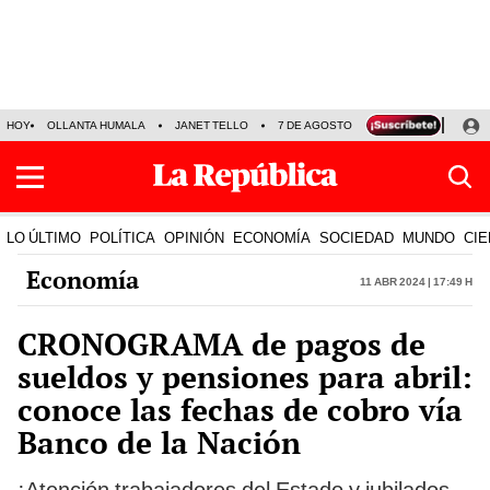
HOY
OLLANTA HUMALA
JANET TELLO
7 DE AGOSTO
TINKA RESULTADOS
LO ÚLTIMO
POLÍTICA
OPINIÓN
ECONOMÍA
SOCIEDAD
MUNDO
CIE
Economía
11 Abr 2024 | 17:49 h
CRONOGRAMA de pagos de
sueldos y pensiones para abril:
conoce las fechas de cobro vía
Banco de la Nación