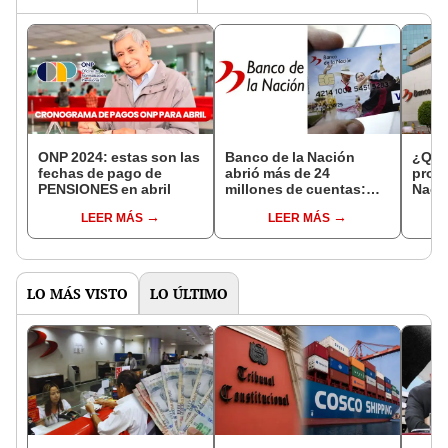
ONP 2024: estas son las
Banco de la Nación
¿Qui
fechas de pago de
abrió más de 24
propi
PENSIONES en abril
millones de cuentas:
Nació
REVISA con DNI si fuiste
PRÉ
LEER MÁS
LEER MÁS
uno de ellos
hipot
mejo
LO MÁS VISTO
LO ÚLTIMO