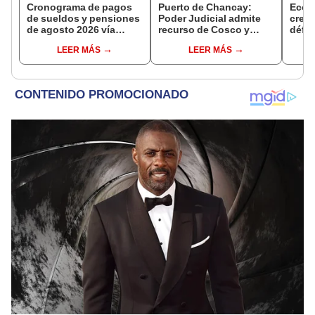
Cronograma de pagos
Puerto de Chancay:
Econ
de sueldos y pensiones
Poder Judicial admite
creci
de agosto 2026 vía
recurso de Cosco y
défic
Banco de la Nación:
disputa con Ositrán
2,9%
LEER MÁS
LEER MÁS
conoce las fechas de
llegará al Tribunal
depósito
Constitucional