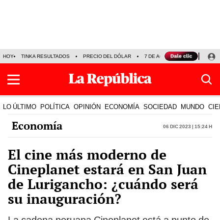
HOY
TINKA RESULTADOS
PRECIO DEL DÓLAR
7 DE AGOSTO
OLLANTA H
LO ÚLTIMO
POLÍTICA
OPINIÓN
ECONOMÍA
SOCIEDAD
MUNDO
CIE
Economía
06 Dic 2023 | 15:24 h
El cine más moderno de
Cineplanet estará en San Juan
de Lurigancho: ¿cuándo será
su inauguración?