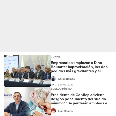
CONFIEP
Empresarios emplazan a Dina
Boluarte: improvisación, los dos
pedidos más gravitantes y el
riesgo de desperdiciar su último
año
Aaron Ramos
09:07 | 15/05/2025
SUELDO MÍNIMO
Presidente de Confiep advierte
riesgos por aumento del sueldo
mínimo: "Se perderán empleos en
mipymes"
Luis Ramos