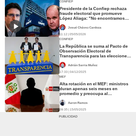
CONFIEP
Presidente de la Confiep rechaza
fraude electoral que promueve
López Aliaga: "No encontramos
elementos"
Josué Chávez Cardoza
11:12 | 05/05/2026
CONFIEP
La República se suma al Pacto de
Observación Electoral de
Transparencia para las elecciones
del 2026
Adrián Sarria Muñoz
17:33 | 04/12/2025
MEF
Alta rotación en el MEF: ministros
duran apenas seis meses en
promedio y preocupa al
empresariado
Aaron Ramos
09:35 | 15/05/2025