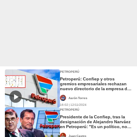
PETROPERÚ
Petroperú: Confiep y otros
gremios empresariales rechazan
nuevo directorio de la empresa de
hidrocarburos
Aarón Torres
16:02 | 12/11/2024
PETROPERÚ
Presidente de la Confiep, tras la
designación de Alejandro Narváez
en Petroperú: "Es un político, no
un técnico"
Juan Castro