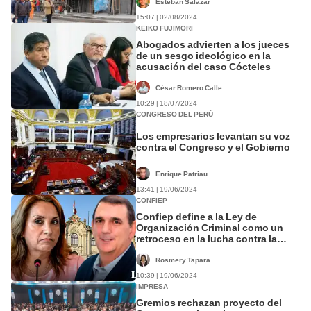
Esteban Salazar
15:07 | 02/08/2024
KEIKO FUJIMORI
Abogados advierten a los jueces
de un sesgo ideológico en la
acusación del caso Cócteles
César Romero Calle
10:29 | 18/07/2024
CONGRESO DEL PERÚ
Los empresarios levantan su voz
contra el Congreso y el Gobierno
Enrique Patriau
13:41 | 19/06/2024
CONFIEP
Confiep define a la Ley de
Organización Criminal como un
retroceso en la lucha contra la
criminalidad
Rosmery Tapara
10:39 | 19/06/2024
IMPRESA
Gremios rechazan proyecto del