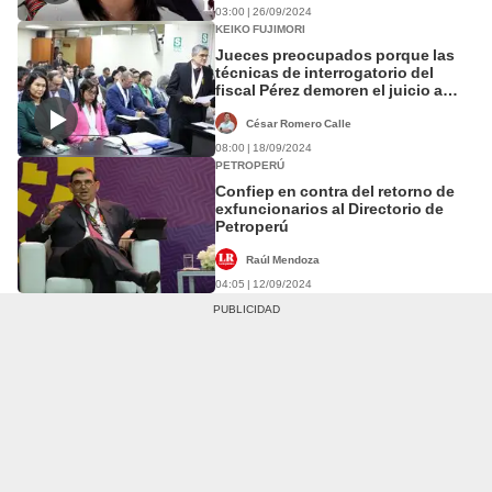
03:00 | 26/09/2024
KEIKO FUJIMORI
Jueces preocupados porque las
técnicas de interrogatorio del
fiscal Pérez demoren el juicio a
Keiko Fujimori
César Romero Calle
08:00 | 18/09/2024
PETROPERÚ
Confiep en contra del retorno de
exfuncionarios al Directorio de
Petroperú
Raúl Mendoza
04:05 | 12/09/2024