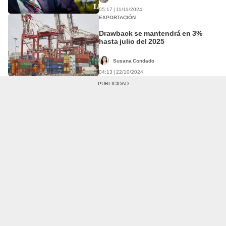
05:17 | 11/11/2024
EXPORTACIÓN
Drawback se mantendrá en 3%
hasta julio del 2025
Susana Condado
04:13 | 22/10/2024