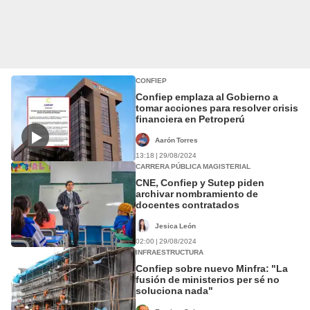
CONFIEP
Confiep emplaza al Gobierno a
tomar acciones para resolver crisis
financiera en Petroperú
Aarón Torres
13:18 | 29/08/2024
CARRERA PÚBLICA MAGISTERIAL
CNE, Confiep y Sutep piden
archivar nombramiento de
docentes contratados
Jesica León
02:00 | 29/08/2024
INFRAESTRUCTURA
Confiep sobre nuevo Minfra: "La
fusión de ministerios per sé no
soluciona nada"