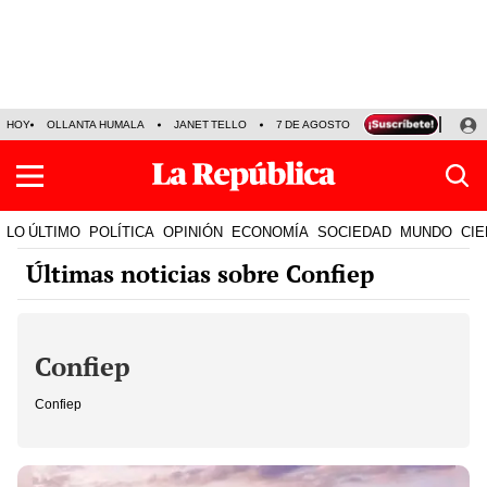
HOY
OLLANTA HUMALA
JANET TELLO
7 DE AGOSTO
TINKA RESULTADOS
LO ÚLTIMO
POLÍTICA
OPINIÓN
ECONOMÍA
SOCIEDAD
MUNDO
CIE
Últimas noticias sobre Confiep
Confiep
Confiep