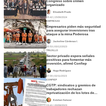
Congreso sobre crimen
organizado
Elizabeth Prado
05:42 | 15/06/2024
EMPRESAS
Empresarios piden más seguridad
para asegurar inversiones tras
ataque a la mina Poderosa
Jackeline Cárdenas I.
20:53 | 03/12/2023
TRUJILLO
Sector privado espera señales
positivas para fomentar más
inversión, afirmó Confiep
Hugo Rodríguez
07:00 | 02/11/2023
CONFIEP
CGTP: sindicatos y gremios de
trabajadores rechazan
reprivatización de los lotes de
Talara
Esteban Salazar
23:41 | 20/09/2023