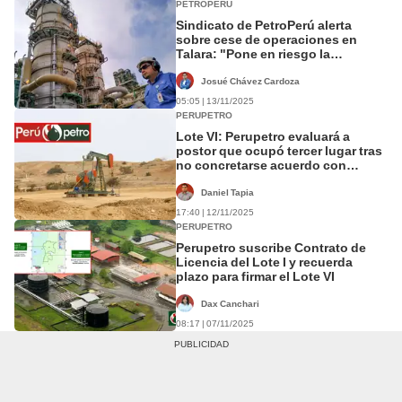
PETROPERÚ
Sindicato de PetroPerú alerta
sobre cese de operaciones en
Talara: "Pone en riesgo la
percepción de regalías y canon
petrolero"
Josué Chávez Cardoza
05:05 | 13/11/2025
PERUPETRO
Lote VI: Perupetro evaluará a
postor que ocupó tercer lugar tras
no concretarse acuerdo con
consorcio ganador
Daniel Tapia
17:40 | 12/11/2025
PERUPETRO
Perupetro suscribe Contrato de
Licencia del Lote I y recuerda
plazo para firmar el Lote VI
Dax Canchari
08:17 | 07/11/2025