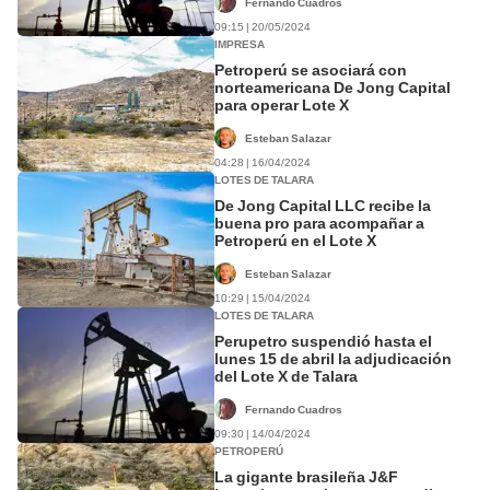
Fernando Cuadros
09:15 | 20/05/2024
IMPRESA
Petroperú se asociará con
norteamericana De Jong Capital
para operar Lote X
Esteban Salazar
04:28 | 16/04/2024
LOTES DE TALARA
De Jong Capital LLC recibe la
buena pro para acompañar a
Petroperú en el Lote X
Esteban Salazar
10:29 | 15/04/2024
LOTES DE TALARA
Perupetro suspendió hasta el
lunes 15 de abril la adjudicación
del Lote X de Talara
Fernando Cuadros
09:30 | 14/04/2024
PETROPERÚ
La gigante brasileña J&F