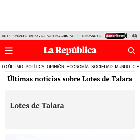
HOY
UNIVERSITARIO VS SPORTING CRISTAL
SINUANO RESULTADOS HOY
CA
LO ÚLTIMO
POLÍTICA
OPINIÓN
ECONOMÍA
SOCIEDAD
MUNDO
CIE
Últimas noticias sobre Lotes de Talara
Lotes de Talara