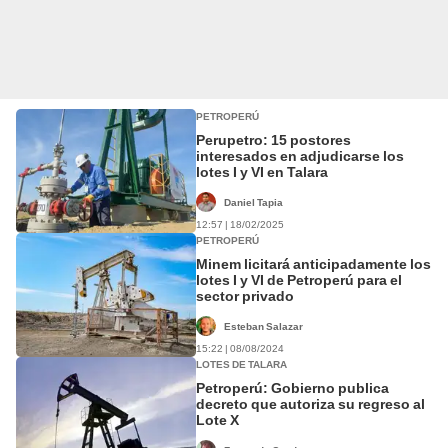
PETROPERÚ
Perupetro: 15 postores
interesados en adjudicarse los
lotes I y VI en Talara
Daniel Tapia
12:57 | 18/02/2025
PETROPERÚ
Minem licitará anticipadamente los
lotes I y VI de Petroperú para el
sector privado
Esteban Salazar
15:22 | 08/08/2024
LOTES DE TALARA
Petroperú: Gobierno publica
decreto que autoriza su regreso al
Lote X