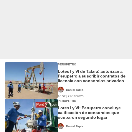
PERUPETRO
Lotes I y VI de Talara: autorizan a
Perupetro a suscribir contratos de
licencia con consorcios privados
Daniel Tapia
16:52 | 22/10/2025
PERUPETRO
Lotes I y VI: Perupetro concluye
calificación de consorcios que
ocuparon segundo lugar
Daniel Tapia