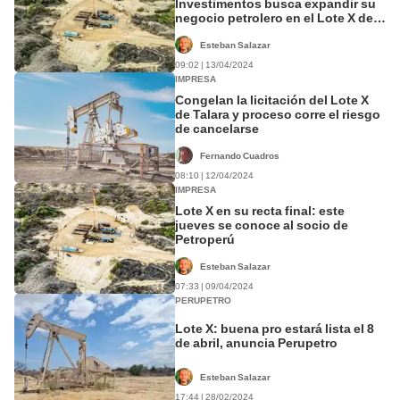
Investimentos busca expandir su
negocio petrolero en el Lote X de
Perú
Esteban Salazar
09:02 | 13/04/2024
IMPRESA
Congelan la licitación del Lote X
de Talara y proceso corre el riesgo
de cancelarse
Fernando Cuadros
08:10 | 12/04/2024
IMPRESA
Lote X en su recta final: este
jueves se conoce al socio de
Petroperú
Esteban Salazar
07:33 | 09/04/2024
PERUPETRO
Lote X: buena pro estará lista el 8
de abril, anuncia Perupetro
Esteban Salazar
17:44 | 28/02/2024