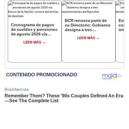
BCR renueva parte de
Este 
Cronograma de pagos
su Directorio: Gobierno
come
de sueldos y pensiones
designa a tres
inteli
de agosto 2026 vía
representantes del
más d
LEER MÁS
Banco de la Nación:
Ejecutivo
abrir
LEER MÁS
conoce las fechas de
depósito