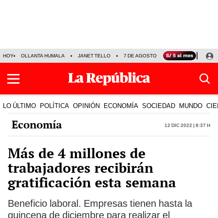
HOY
OLLANTA HUMALA
JANET TELLO
7 DE AGOSTO
TINKA RESULTADOS
LO ÚLTIMO
POLÍTICA
OPINIÓN
ECONOMÍA
SOCIEDAD
MUNDO
CIE
Economía
12 Dic 2022 | 8:37 h
Más de 4 millones de
trabajadores recibirán
gratificación esta semana
Beneficio laboral. Empresas tienen hasta la
quincena de diciembre para realizar el