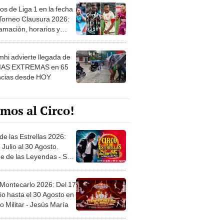
os de Liga 1 en la fecha
 Torneo Clausura 2026:
amación, horarios y
 ver
hi advierte llegada de
IAS EXTREMAS en 65
ncias desde HOY
mos al Circo!
de las Estrellas 2026:
 Julio al 30 Agosto.
e de las Leyendas - San
l
 Montecarlo 2026: Del 17
io hasta el 30 Agosto en
o Militar - Jesús María