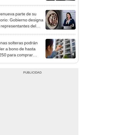
, Navidad y Año Nuevo
enueva parte de su
torio: Gobierno designa
3
s representantes del
tivo
nas solteras podrán
er a bono de hasta
4
250 para comprar
nda tras nuevo
mento