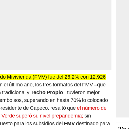
ondo Mivivienda (FMV) fue del 26,2% con 12.926
en el último año, los tres formatos del FMV –que
 tradicional
y
Techo Propio
– tuvieron mejor
embolsos, superando en hasta 70% lo colocado
presidente de Capeco, resaltó que
el número de
a Verde superó su nivel prepandemia;
sin
uesto para los subsidios del
FMV
destinado para