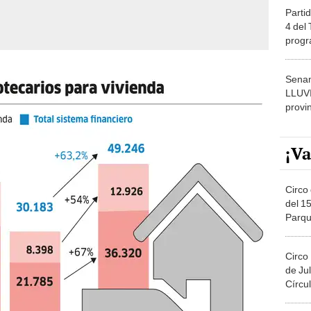
Partid
4 del
progr
dónde
Senam
LLUV
provi
¡Va
Circo 
del 15
Parqu
Migue
Circo
de Jul
Círcul