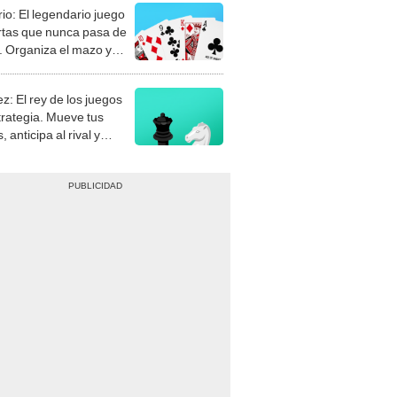
rio: El legendario juego
rtas que nunca pasa de
 Organiza el mazo y
stra tu habilidad.
z: El rey de los juegos
trategia. Mueve tus
, anticipa al rival y
gue el jaque mate.