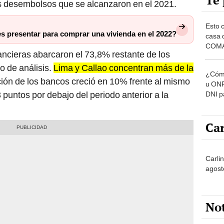
Te 
os desembolsos que se alcanzaron en el 2021.
Esto 
 presentar para comprar una vivienda en el 2022?
casa 
COMA
inancieras abarcaron el 73,8% restante de los
otros 
NOR
o de análisis.
Lima y Callao concentran más de la
¿Cómo
ción de los bancos creció en 10% frente al mismo
u ONP
puntos por debajo del periodo anterior a la
DNI p
pensi
Car
Carlin
agost
No