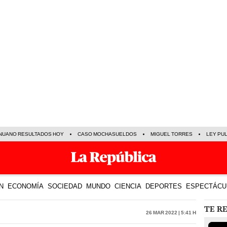
NUANO RESULTADOS HOY
CASO MOCHASUELDOS
MIGUEL TORRES
LEY PU
N
ECONOMÍA
SOCIEDAD
MUNDO
CIENCIA
DEPORTES
ESPECTÁCU
TE R
26 Mar 2022 | 5:41 h