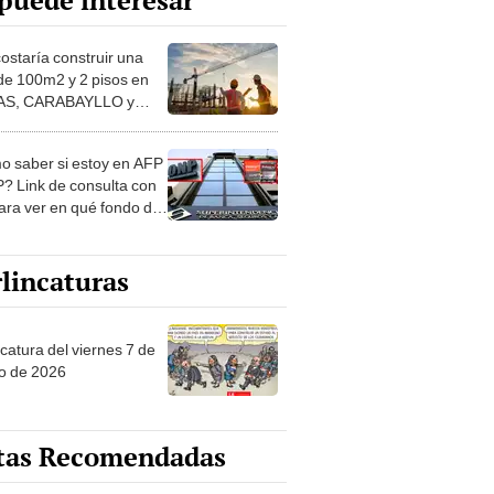
puede interesar
costaría construir una
de 100m2 y 2 pisos en
S, CARABAYLLO y
distritos de LIMA
TE
 saber si estoy en AFP
? Link de consulta con
ara ver en qué fondo de
ones estás
lincaturas
catura del viernes 7 de
o de 2026
tas Recomendadas