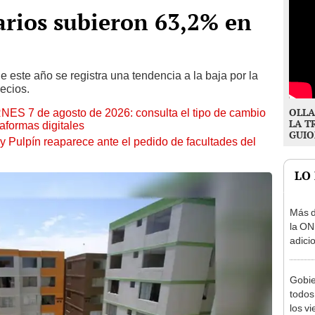
arios subieron 63,2% en
e este año se registra una tendencia a la baja por la
ecios.
OLLA
RNES 7 de agosto de 2026: consulta el tipo de cambio
LA T
aformas digitales
GUIO
y Pulpín reaparece ante el pedido de facultades del
LO
Más d
la ON
adici
agost
Gobie
todos
los v