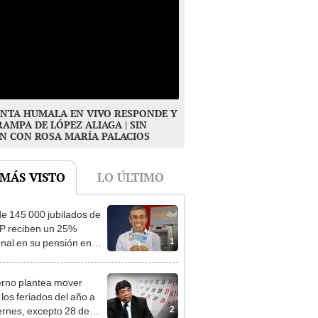
NTA HUMALA EN VIVO RESPONDE Y
RAMPA DE LÓPEZ ALIAGA | SIN
N CON ROSA MARÍA PALACIOS
 MÁS VISTO
LO ÚLTIMO
e 145 000 jubilados de
P reciben un 25%
1
onal en su pensión en
o
rno plantea mover
 los feriados del año a
2
iernes, excepto 28 de