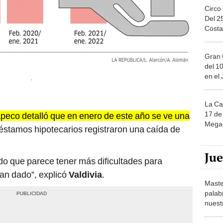
Circo
Del 2
Costa
Gran 
del 10
en el
.
La Ca
17 de 
peco detalló que en enero de este año se ve una
Mega 
éstamos hipotecarios registraron una caída de
Ju
 que parece tener más dificultades para
an dado”, explicó
Valdivia
.
Maste
palab
nuest