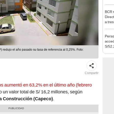
julio
BCR r
Direc
a tre
Ejecu
Perso
acced
S/52.
 redujo el año pasado su tasa de referencia al 0,25%. Foto:
vivie
regla
Compartir
os aumentó en 63,2% en el último año (febrero
 un valor total de S/ 16,2 millones, según
a Construcción (Capeco)
.