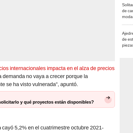
Solita
de ca
moda.
demue
Ajedre
de es
piezas
consi
cios internacionales impacta en el alza de precios
a demanda no vaya a crecer porque la
te se ha visto vulnerada”, apuntó.
licitarlo y qué proyectos están disponibles?
n
cayó 5,2% en el cuatrimestre octubre 2021-