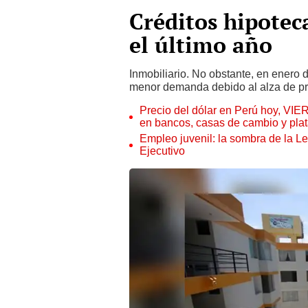
Créditos hipotec
el último año
Inmobiliario. No obstante, en enero d
menor demanda debido al alza de pr
Precio del dólar en Perú hoy, VIE
en bancos, casas de cambio y plat
Empleo juvenil: la sombra de la Le
Ejecutivo