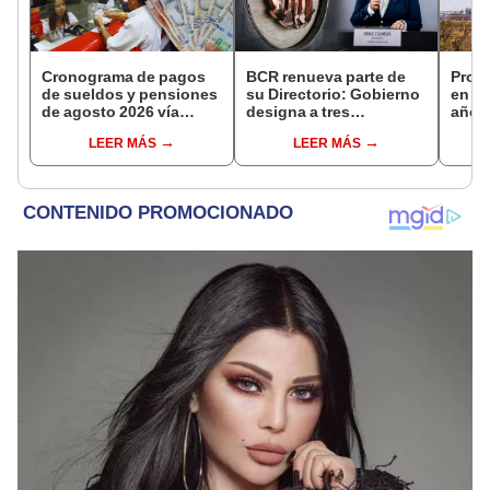
Cronograma de pagos
BCR renueva parte de
Prod
de sueldos y pensiones
su Directorio: Gobierno
en Pe
de agosto 2026 vía
designa a tres
año 
Banco de la Nación:
representantes del
recup
LEER MÁS
LEER MÁS
conoce las fechas de
Ejecutivo
depósito