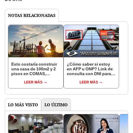
NOTAS RELACIONADAS
Esto costaría construir
¿Cómo saber si estoy
una casa de 100m2 y 2
en AFP u ONP? Link de
pisos en COMAS,
consulta con DNI para
CARABAYLLO y otros
ver en qué fondo de
LEER MÁS
LEER MÁS
distritos de LIMA
pensiones estás
NORTE
LO MÁS VISTO
LO ÚLTIMO