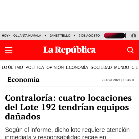
HOY
OLLANTA HUMALA
JANET TELLO
7 DE AGOSTO
TINKA RESULTADOS
LO ÚLTIMO
POLÍTICA
OPINIÓN
ECONOMÍA
SOCIEDAD
MUNDO
CIE
Economía
26 Oct 2021 | 18:46 h
Contraloría: cuatro locaciones
del Lote 192 tendrían equipos
dañados
Según el informe, dicho lote requiere atención
inmediata y responsabilidad recae en