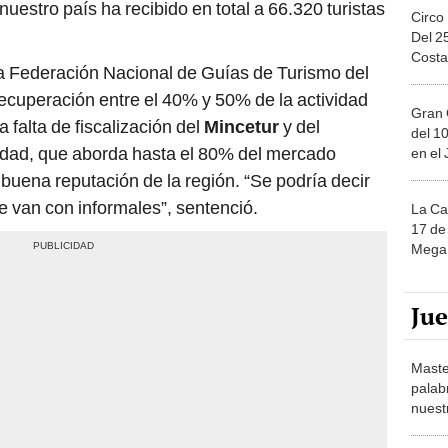
uestro país ha recibido en total a 66.320 turistas
Circo
Del 2
Costa
a Federación Nacional de Guías de Turismo del
ecuperación entre el 40% y 50% de la actividad
Gran 
a falta de fiscalización del
Mincetur
y del
del 10
lidad, que aborda hasta el 80% del mercado
en el
a buena reputación de la región. “Se podría decir
se van con informales”, sentenció.
La Ca
17 de 
Mega 
Ju
Maste
palab
nuest