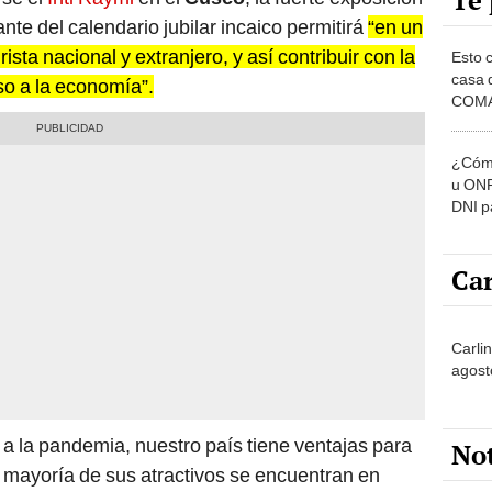
Te 
te del calendario jubilar incaico permitirá
“en un
ista nacional y extranjero, y así contribuir con la
Esto 
casa 
lso a la economía”.
COMA
otros 
NOR
¿Cómo
u ONP
DNI p
pensi
Car
Carli
agost
 a la pandemia, nuestro país tiene ventajas para
No
a mayoría de sus atractivos se encuentran en