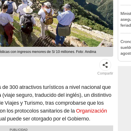
banco
plata
Minis
asegu
feria
se au
Cron
sueld
ísticas con ingresos menores de S/ 10 millones. Foto: Andina
agost
Nació
depós
Compartir
 de 300 atractivos turísticos a nivel nacional que
s
(viaje seguro, traducido del inglés), un distintivo
e Viajes y Turismo, tras comprobarse que los
on los protocolos sanitarios de la
Organización
ual puede ser otorgado por el Gobierno.