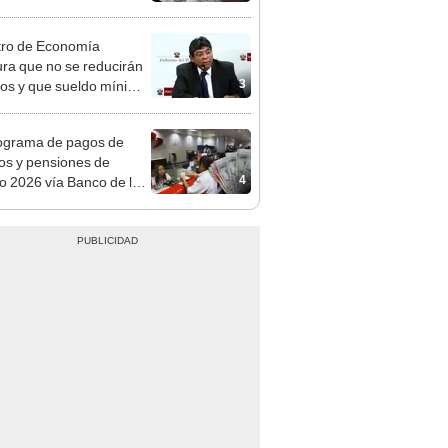
s, casas de cambio y
formas digitales
tro de Economía
ra que no se reducirán
3
dos y que sueldo mínimo
mentará en dos etapas
ograma de pagos de
os y pensiones de
4
o 2026 vía Banco de la
n: conoce las fechas de
ito