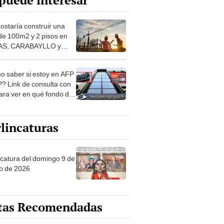
puede interesar
costaría construir una
de 100m2 y 2 pisos en
S, CARABAYLLO y
distritos de LIMA
TE
 saber si estoy en AFP
? Link de consulta con
ara ver en qué fondo de
ones estás
lincaturas
ncatura del domingo 9 de
o de 2026
tas Recomendadas