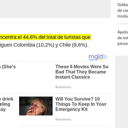
Solita
de ca
moda.
demue
Ajedre
centra el 44,6% del total de turistas que
de es
piezas
iguen Colombia (10,2%) y Chile (9,6%).
consi