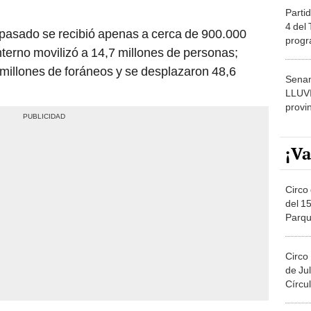
Partid
4 del
 pasado se recibió apenas a cerca de 900.000
progr
interno movilizó a 14,7 millones de personas;
dónde
millones de foráneos y se desplazaron 48,6
Senam
LLUV
provi
¡Va
Circo 
del 15
Parqu
Migue
Circo
de Jul
Círcul