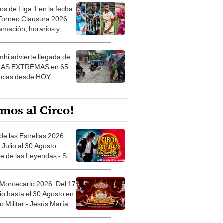
os de Liga 1 en la fecha
 Torneo Clausura 2026:
amación, horarios y
 ver
hi advierte llegada de
IAS EXTREMAS en 65
ncias desde HOY
mos al Circo!
de las Estrellas 2026:
 Julio al 30 Agosto.
e de las Leyendas - San
l
 Montecarlo 2026: Del 17
io hasta el 30 Agosto en
o Militar - Jesús María