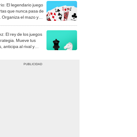
rio: El legendario juego
rtas que nunca pasa de
 Organiza el mazo y
stra tu habilidad.
z: El rey de los juegos
trategia. Mueve tus
, anticipa al rival y
gue el jaque mate.