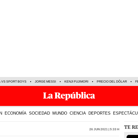
A VS SPORT BOYS
JORGE MESSI
KENJI FUJIMORI
PRECIO DEL DÓLAR
F
N
ECONOMÍA
SOCIEDAD
MUNDO
CIENCIA
DEPORTES
ESPECTÁCU
TE R
26 Jun 2021 | 5:33 h