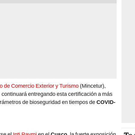
io de Comercio Exterior y Turismo
(Mincetur),
e continuará entregando esta certificación a más
arámetros de bioseguridad en tiempos de
COVID-
rse el
Inti Raymi
en el
Cusco
, la fuerte exposición