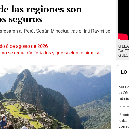
de las regiones son
os seguros
gresaron al Perú. Según Mincetur, tras el Inti Raymi se
OLLA
ado 8 de agosto de 2026
LA T
 no se reducirán feriados y que sueldo mínimo se
GUIO
LO
Más d
la ON
adici
agost
Preci
sábad
consu