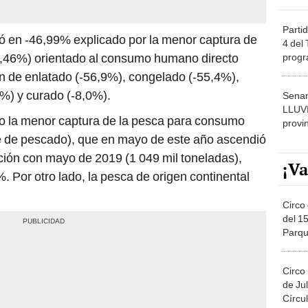
Partid
yó en -46,99% explicado por la menor captura de
4 del
8,46%) orientado al consumo humano directo
progr
dónde
n de enlatado (-56,9%), congelado (-55,4%),
%) y curado (-8,0%).
Senam
LLUV
do la menor captura de la pesca para consumo
provi
te de pescado), que en mayo de este año ascendió
ción con mayo de 2019 (1 049 mil toneladas),
¡Va
. Por otro lado, la pesca de origen continental
Circo 
del 15
Parqu
Migue
Circo
de Jul
Círcul