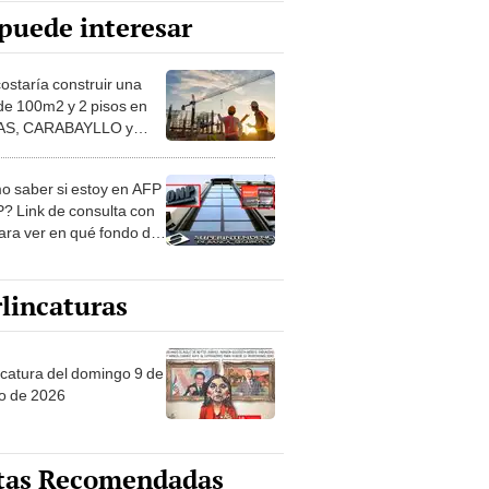
puede interesar
costaría construir una
de 100m2 y 2 pisos en
S, CARABAYLLO y
distritos de LIMA
TE
 saber si estoy en AFP
? Link de consulta con
ara ver en qué fondo de
ones estás
lincaturas
ncatura del domingo 9 de
o de 2026
tas Recomendadas