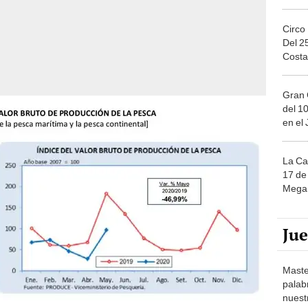
Circo
Del 2
Costa
Gran 
del 10
en el
La Ca
17 de 
Mega 
Ju
Maste
palab
nuest