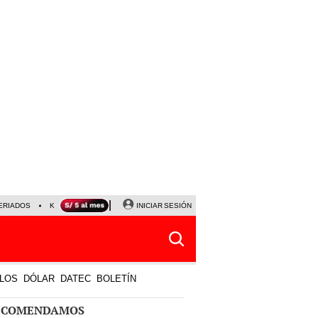
ERIADOS
KEIKO FUJIMORI
NALDY SALDAÑA
INICIAR SESIÓN
JAVIER MILEI
PARTIDOS DE
LOS
DÓLAR
DATEC
BOLETÍN
ECOMENDAMOS