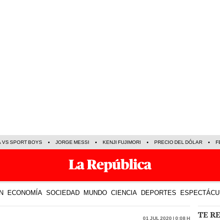
A VS SPORT BOYS
JORGE MESSI
KENJI FUJIMORI
PRECIO DEL DÓLAR
F
N
ECONOMÍA
SOCIEDAD
MUNDO
CIENCIA
DEPORTES
ESPECTÁCU
TE R
01 Jul 2020 | 0:08 h