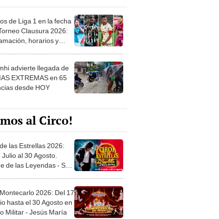
os de Liga 1 en la fecha
 Torneo Clausura 2026:
amación, horarios y
 ver
hi advierte llegada de
IAS EXTREMAS en 65
ncias desde HOY
mos al Circo!
de las Estrellas 2026:
 Julio al 30 Agosto.
e de las Leyendas - San
l
 Montecarlo 2026: Del 17
io hasta el 30 Agosto en
o Militar - Jesús María