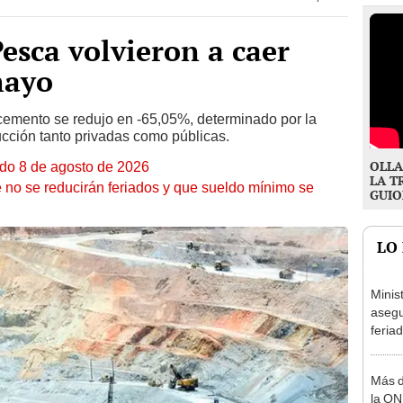
Pesca volvieron a caer
mayo
 cemento se redujo en -65,05%, determinado por la
cción tanto privadas como públicas.
OLLA
ado 8 de agosto de 2026
LA T
 no se reducirán feriados y que sueldo mínimo se
GUIO
LO
Minis
asegu
feria
se au
Más d
la ON
adici