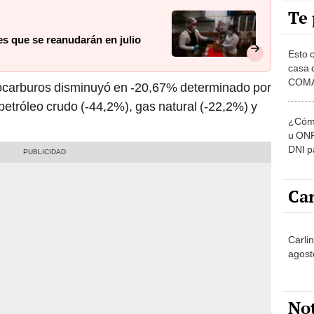
Te 
es que se reanudarán en julio
Esto 
casa 
COMA
rocarburos disminuyó en -20,67% determinado por
otros 
petróleo crudo (-44,2%), gas natural (-22,2%) y
NOR
¿Cómo
u ONP
DNI p
pensi
Car
Carli
agost
No