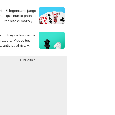
rio: El legendario juego
rtas que nunca pasa de
 Organiza el mazo y
stra tu habilidad.
z: El rey de los juegos
trategia. Mueve tus
, anticipa al rival y
gue el jaque mate.