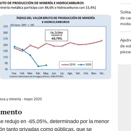
Solita
de ca
moda.
demue
Ajedre
de es
piezas
consi
sca y minería - mayo 2020
emento
e redujo en -65,05%, determinado por la menor
ón tanto privadas como públicas, que se
la segunda quincena de marzo como parte de la