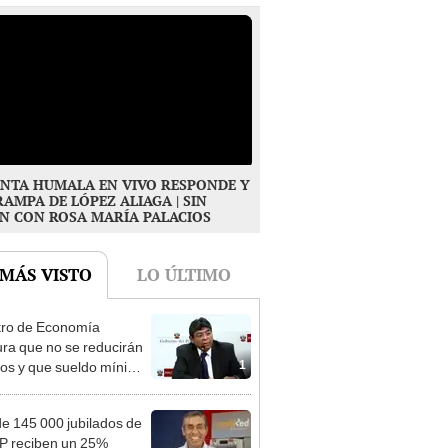
NTA HUMALA EN VIVO RESPONDE Y
RAMPA DE LÓPEZ ALIAGA | SIN
N CON ROSA MARÍA PALACIOS
 MÁS VISTO
LO ÚLTIMO
tro de Economía
ra que no se reducirán
1
dos y que sueldo mínimo
mentará en dos etapas
e 145 000 jubilados de
P reciben un 25%
2
onal en su pensión en