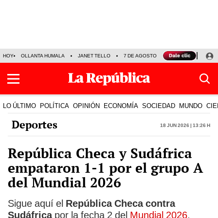
HOY
OLLANTA HUMALA
JANET TELLO
7 DE AGOSTO
TINKA RESULTADOS
LO ÚLTIMO
POLÍTICA
OPINIÓN
ECONOMÍA
SOCIEDAD
MUNDO
CIE
Deportes
18 Jun 2026 | 13:26 h
República Checa y Sudáfrica
empataron 1-1 por el grupo A
del Mundial 2026
Sigue aquí el
República Checa contra
Sudáfrica
por la fecha 2 del
Mundial 2026
.