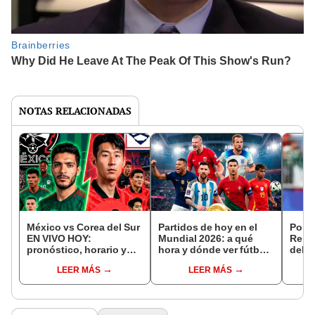
NOTAS RELACIONADAS
México vs Corea del Sur
Partidos de hoy en el
Portu
EN VIVO HOY:
Mundial 2026: a qué
Repú
pronóstico, horario y
hora y dónde ver fútbol
del C
canal de TV para ver el
EN VIVO
conf
LEER MÁS
LEER MÁS
partido del Mundial
empa
2026
por e