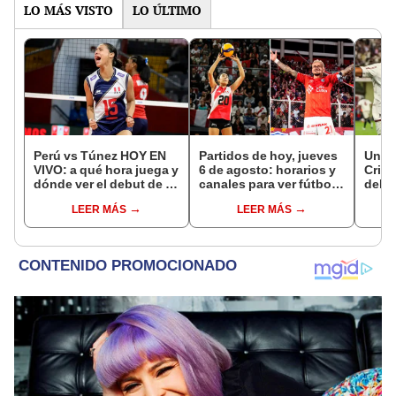
LO MÁS VISTO
LO ÚLTIMO
Perú vs Túnez HOY EN
Partidos de hoy, jueves
Unive
VIVO: a qué hora juega y
6 de agosto: horarios y
Crist
dónde ver el debut de la
canales para ver fútbol
del p
selección en el Mundial
EN VIVO
Torne
LEER MÁS
LEER MÁS
Sub 17 de Vóley 2026
Liga 