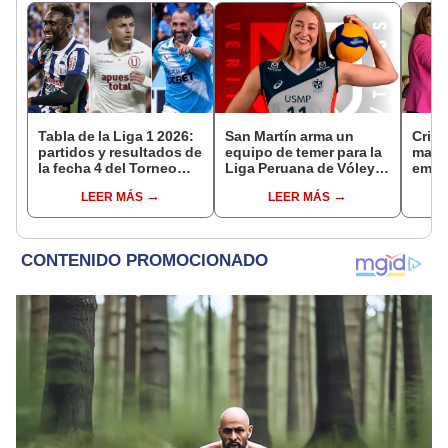
Tabla de la Liga 1 2026:
San Martín arma un
Crist
partidos y resultados de
equipo de temer para la
madre
la fecha 4 del Torneo
Liga Peruana de Vóley:
emoc
Clausura y posiciones
anuncia el fichaje de
lágri
LEER MÁS
LEER MÁS
del Acumulado
Emily Zinger
el de