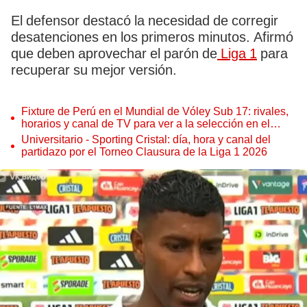
El defensor destacó la necesidad de corregir
desatenciones en los primeros minutos. Afirmó
que deben aprovechar el parón de
Liga 1
para
recuperar su mejor versión.
Fixture de Perú en el Mundial de Vóley Sub 17: rivales,
horarios y canal de TV para ver a la selección en el
torneo
Universitario - Sporting Cristal: día, hora y canal del
partidazo por el Torneo Clausura de la Liga 1 2026