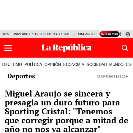
HOY
UNIVERSITARIO VS SPORTING CRISTAL
SINUANO RESULTADOS HOY
CA
LO ÚLTIMO
POLÍTICA
OPINIÓN
ECONOMÍA
SOCIEDAD
MUNDO
CIE
Deportes
21 Mar 2026 | 18:15 h
Miguel Araujo se sincera y
presagia un duro futuro para
Sporting Cristal: "Tenemos
que corregir porque a mitad de
año no nos va alcanzar"