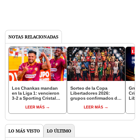
NOTAS RELACIONADAS
Los Chankas mandan
Sorteo de la Copa
Grup
en la Liga 1: vencieron
Libertadores 2026:
Crist
3-2 a Sporting Cristal
grupos confirmados de
Liber
para tomar la punta del
Universitario, Sporting
fixtu
LEER MÁS
LEER MÁS
Torneo Apertura
Cristal y Cusco FC
celes
LO MÁS VISTO
LO ÚLTIMO