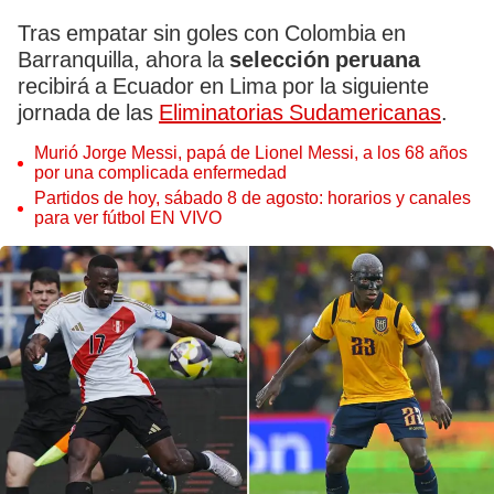
Tras empatar sin goles con Colombia en
Barranquilla, ahora la
selección peruana
recibirá a Ecuador en Lima por la siguiente
jornada de las
Eliminatorias Sudamericanas
.
Murió Jorge Messi, papá de Lionel Messi, a los 68 años
por una complicada enfermedad
Partidos de hoy, sábado 8 de agosto: horarios y canales
para ver fútbol EN VIVO