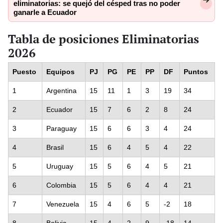
eliminatorias: se quejó del césped tras no poder
ganarle a Ecuador
Tabla de posiciones Eliminatorias
2026
Puesto
Equipos
PJ
PG
PE
PP
DF
Puntos
1
Argentina
15
11
1
3
19
34
2
Ecuador
15
7
6
2
8
24
3
Paraguay
15
6
6
3
4
24
4
Brasil
15
6
4
5
4
22
5
Uruguay
15
5
6
4
5
21
6
Colombia
15
5
6
4
4
21
7
Venezuela
15
4
6
5
-2
18
8
Bolivia
15
4
2
9
-18
14