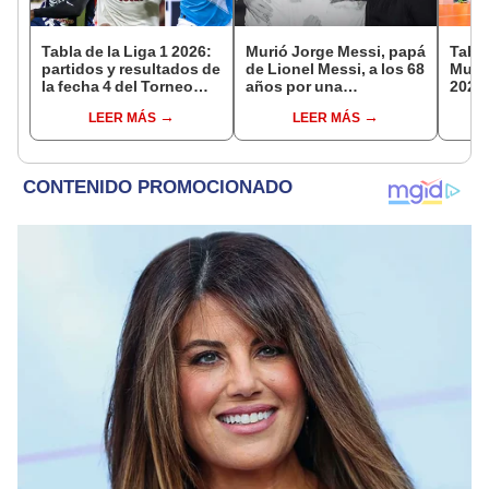
Tabla de la Liga 1 2026:
Murió Jorge Messi, papá
Tabla
partidos y resultados de
de Lionel Messi, a los 68
Mundi
la fecha 4 del Torneo
años por una
2026:
Clausura y posiciones
complicada enfermedad
parti
LEER MÁS
LEER MÁS
del Acumulado
de g