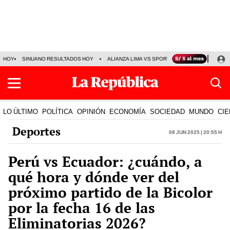
HOY
SINUANO RESULTADOS HOY
ALIANZA LIMA VS SPORT BOYS
JORGE MES
LO ÚLTIMO
POLÍTICA
OPINIÓN
ECONOMÍA
SOCIEDAD
MUNDO
CIE
Deportes
08 Jun 2025 | 20:55 h
Perú vs Ecuador: ¿cuándo, a
qué hora y dónde ver del
próximo partido de la Bicolor
por la fecha 16 de las
Eliminatorias 2026?