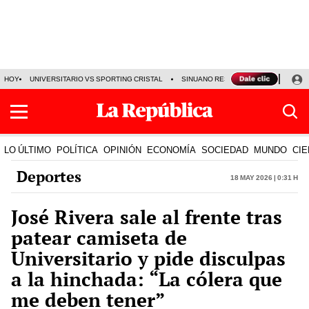
HOY
UNIVERSITARIO VS SPORTING CRISTAL
SINUANO RESULTADOS HOY
CA
LO ÚLTIMO
POLÍTICA
OPINIÓN
ECONOMÍA
SOCIEDAD
MUNDO
CIE
Deportes
18 May 2026 | 0:31 h
José Rivera sale al frente tras
patear camiseta de
Universitario y pide disculpas
a la hinchada: “La cólera que
me deben tener”