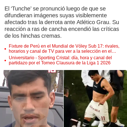
El ‘Tunche’ se pronunció luego de que se
difundieran imágenes suyas visiblemente
afectado tras la derrota ante Atlético Grau. Su
reacción a ras de cancha encendió las críticas
de los hinchas cremas.
Fixture de Perú en el Mundial de Vóley Sub 17: rivales,
horarios y canal de TV para ver a la selección en el
torneo
Universitario - Sporting Cristal: día, hora y canal del
partidazo por el Torneo Clausura de la Liga 1 2026