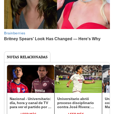
NOTAS RELACIONADAS
Nacional - Universitario:
Universitario abrió
Unive
día, hora y canal de TV
proceso disciplinario
con e
para ver el partido por la
contra José Rivera:
Matut
Copa Libertadores 2026
futbolista no será
Alian