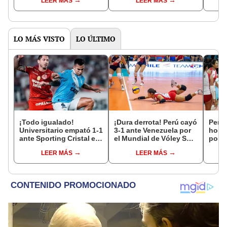
LEER MÁS
LEER MÁS
considerado en
punta
convocatorias tras
Feme
patear camiseta del club
LO MÁS VISTO
LO ÚLTIMO
¡Todo igualado!
¡Dura derrota! Perú cayó
Perú 
Universitario empató 1-1
3-1 ante Venezuela por
hora 
ante Sporting Cristal en
el Mundial de Vóley Sub
por e
el estadio Monumental
17
Vóle
LEER MÁS
LEER MÁS
por el Torneo Clausura
de la Liga 1 2026