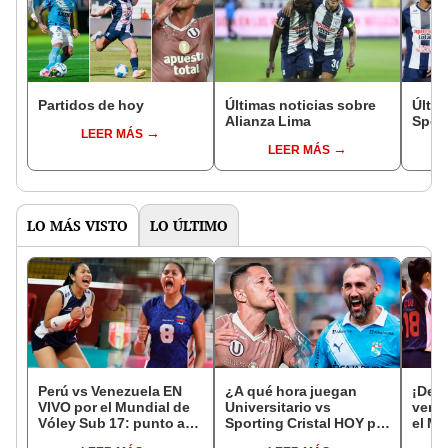
Partidos de hoy
Últimas noticias sobre
Últim
Alianza Lima
Sport
LEER MÁS
LEER MÁS
LO MÁS VISTO
LO ÚLTIMO
Perú vs Venezuela EN
¿A qué hora juegan
¡Deb
VIVO por el Mundial de
Universitario vs
venci
Vóley Sub 17: punto a
Sporting Cristal HOY por
el Mu
punto del partido
el Torneo Clausura de la
Vóle