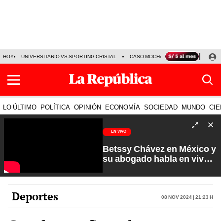
HOY
UNIVERSITARIO VS SPORTING CRISTAL
CASO MOCHASUELDOS
MIGUEL
LO ÚLTIMO
POLÍTICA
OPINIÓN
ECONOMÍA
SOCIEDAD
MUNDO
CIE
EN VIVO
Betssy Chávez en México y
su abogado habla en vivo |
Que No Se Te Olvide con
Carlos Cornejo
Deportes
08 Nov 2024 | 21:23 h