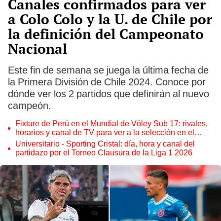
Canales confirmados para ver
a Colo Colo y la U. de Chile por
la definición del Campeonato
Nacional
Este fin de semana se juega la última fecha de
la Primera División de Chile 2024. Conoce por
dónde ver los 2 partidos que definirán al nuevo
campeón.
Fixture de Perú en el Mundial de Vóley Sub 17: rivales,
horarios y canal de TV para ver a la selección en el
torneo
Universitario - Sporting Cristal: día, hora y canal del
partidazo por el Torneo Clausura de la Liga 1 2026