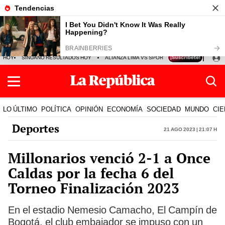
HOY
SINUANO RESULTADOS HOY
ALIANZA LIMA VS SPORT BOYS
JORGE MES
LO ÚLTIMO
POLÍTICA
OPINIÓN
ECONOMÍA
SOCIEDAD
MUNDO
CIE
Deportes
21 Ago 2023 | 21:07 h
Millonarios venció 2-1 a Once
Caldas por la fecha 6 del
Torneo Finalización 2023
En el estadio Nemesio Camacho, El Campín de
Bogotá, el club embajador se impuso con un