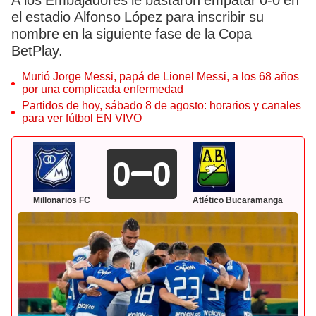
A los Embajadores le bastaron empatar 0-0 en
el estadio Alfonso López para inscribir su
nombre en la siguiente fase de la Copa
BetPlay.
Murió Jorge Messi, papá de Lionel Messi, a los 68 años
por una complicada enfermedad
Partidos de hoy, sábado 8 de agosto: horarios y canales
para ver fútbol EN VIVO
0
0
Millonarios FC
Atlético Bucaramanga