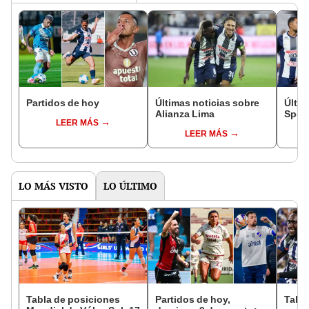
Partidos de hoy
Últimas noticias sobre
Últim
Alianza Lima
Sport
LEER MÁS
LEER MÁS
LO MÁS VISTO
LO ÚLTIMO
Tabla de posiciones
Partidos de hoy,
Tabla