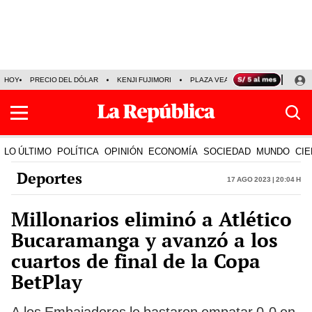
HOY
PRECIO DEL DÓLAR
KENJI FUJIMORI
PLAZA VEA
FERIADOS
KE
LO ÚLTIMO
POLÍTICA
OPINIÓN
ECONOMÍA
SOCIEDAD
MUNDO
CIE
Deportes
17 Ago 2023 | 20:04 h
Millonarios eliminó a Atlético
Bucaramanga y avanzó a los
cuartos de final de la Copa
BetPlay