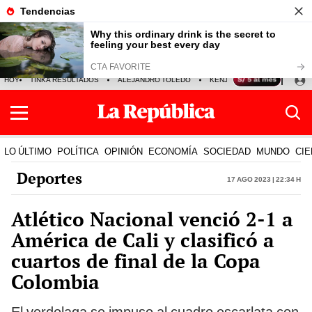
HOY
TINKA RESULTADOS
ALEJANDRO TOLEDO
KENJI FUJIMORI
PRECIO
LO ÚLTIMO
POLÍTICA
OPINIÓN
ECONOMÍA
SOCIEDAD
MUNDO
CIE
Deportes
17 Ago 2023 | 22:34 h
Atlético Nacional venció 2-1 a
América de Cali y clasificó a
cuartos de final de la Copa
Colombia