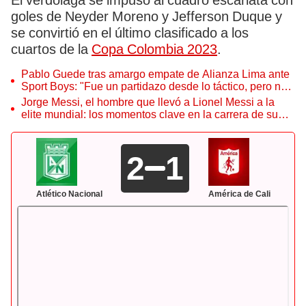
El verdolaga se impuso al cuadro escarlata con
goles de Neyder Moreno y Jefferson Duque y
se convirtió en el último clasificado a los
cuartos de la
Copa Colombia 2023
.
Pablo Guede tras amargo empate de Alianza Lima ante
Sport Boys: "Fue un partidazo desde lo táctico, pero no
jugamos bien"
Jorge Messi, el hombre que llevó a Lionel Messi a la
elite mundial: los momentos clave en la carrera de su
hijo
2
1
Atlético Nacional
América de Cali