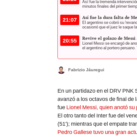
Así fue la tremenda intervención
minutos finales del primer tiem
Así fue la dura falta de M
21:07
El argentino se cobró su 'revanc
ocasionó que el juez le saque la
Revive el golazo de Messi
20:55
Lionel Messi se encargó de anota
el argentino al portero peruano.
Fabrizio Jáuregui
En un partidazo en el DRV PNK 
avanzó a los octavos de final de 
fue
Lionel Messi, quien anotó su 
El otro tanto del Inter fue del ve
(51'); mientras que el empate tran
Pedro Gallese tuvo una gran act