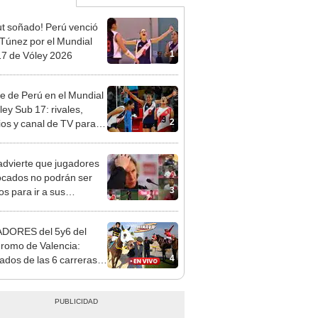
t soñado! Perú venció
 Túnez por el Mundial
1
7 de Vóley 2026
re de Perú en el Mundial
ley Sub 17: rivales,
2
ios y canal de TV para
la selección en el torneo
dvierte que jugadores
cados no podrán ser
3
os para ir a sus
ciones
DORES del 5y6 del
romo de Valencia:
4
tados de las 6 carreras
as y órdenes de llegada