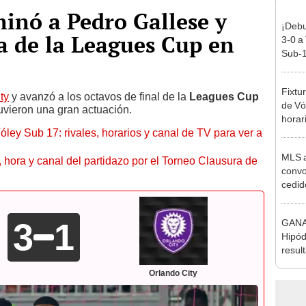
minó a Pedro Gallese y
¡Debu
a de la Leagues Cup en
3-0 a
Sub-1
Fixtu
ty
y avanzó a los octavos de final de la
Leagues Cup
de Vó
vieron una gran actuación.
horar
óley Sub 17: rivales, horarios y canal de TV para ver a
ver a 
MLS a
ía, hora y canal del partidazo por el Torneo Clausura de
convo
cedid
selec
3
1
GANA
Hipód
resul
válid
Orlando City