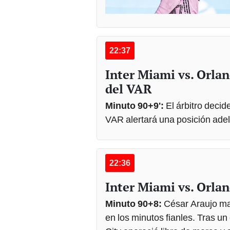
22:37
Inter Miami vs. Orla
del VAR
Minuto 90+9':
El árbitro decid
VAR alertará una posición ade
22:36
Inter Miami vs. Orla
Minuto 90+8:
César Araujo mar
en los minutos fianles. Tras un 