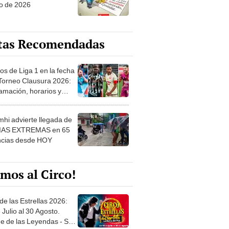
o de 2026
tas Recomendadas
os de Liga 1 en la fecha
 Torneo Clausura 2026:
amación, horarios y
 ver
hi advierte llegada de
IAS EXTREMAS en 65
ncias desde HOY
mos al Circo!
de las Estrellas 2026:
 Julio al 30 Agosto.
e de las Leyendas - San