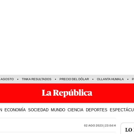
E AGOSTO
TINKA RESULTADOS
PRECIO DEL DÓLAR
OLLANTA HUMALA
P
N
ECONOMÍA
SOCIEDAD
MUNDO
CIENCIA
DEPORTES
ESPECTÁCU
02 Ago 2023 | 23:04 h
LO