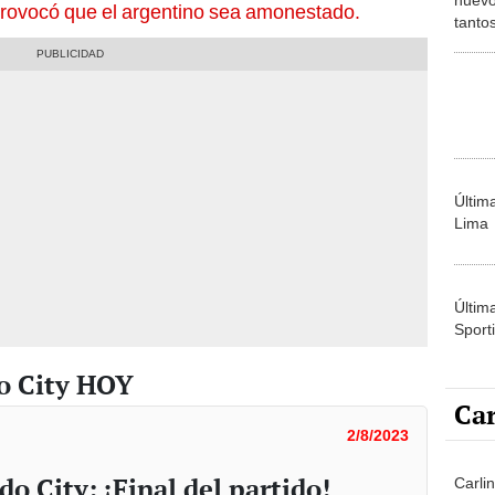
rovocó que el argentino sea amonestado.
tanto
Mess
Últim
Lima
Últim
Sporti
do City HOY
Car
2/8/2023
do City: ¡Final del partido!
Carli