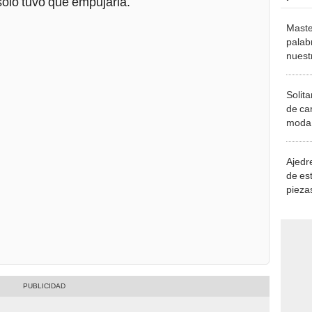
solo tuvo que empujarla.
Maste
palab
nuest
Solita
de ca
moda.
demue
Ajedre
de es
piezas
consi