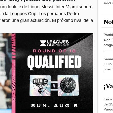
agost
un doblete de Lionel Messi, Inter Miami superó
ó de la Leagues Cup. Los peruanos Pedro
ieron una gran actuación. El próximo rival de la
No
Partid
4 del
progr
dónde
Senam
LLUV
provi
¡Va
Circo 
del 15
Parqu