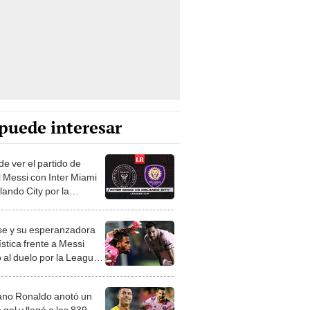
puede interesar
e ver el partido de
l Messi con Inter Miami
lando City por la
ues Cup?
se y su esperanzadora
stica frente a Messi
o al duelo por la Leagues
iano Ronaldo anotó un
gol y llegó a los 839