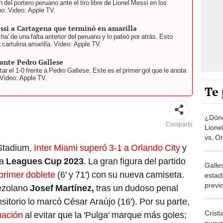
 del portero peruano ante el tiro libre de Lionel Messi en los
po. Video: Apple TV.
essi a Cartagena que terminó en amarilla
ha' de una falta anterior del peruano y lo pateó por atrás. Esto
 cartulina amarilla. Video: Apple TV.
 ante Pedro Gallese
r el 1-0 frente a Pedro Gallese. Este es el primer gol que le anota
 Video: Apple TV.
Te 
¿Dónd
Compartir
Lione
vs. Or
Stadium,
Inter Miami superó 3-1 a Orlando City
y
Leag
la
Leagues Cup 2023
. La gran figura del partido
Galle
primer doblete
(6' y 71') con su nueva camiseta.
estadí
previ
nezolano
Josef Martínez,
tras un dudoso penal
Cup
sitorio lo marcó César Araújo (16'). Por su parte,
Crist
uación
al evitar que la 'Pulga' marque más goles;
nuevo 