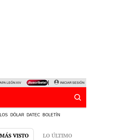
APA LEÓN XIV
NALDY SALDAÑA
INICIAR SESIÓN
LA BELLA LUZ
MAGALY MEDINA
HORÓS
LOS
DÓLAR
DATEC
BOLETÍN
 MÁS VISTO
LO ÚLTIMO