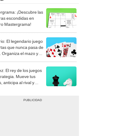
rgrama: ¡Descubre las
ras escondidas en
ro Mastergrama!
rio: El legendario juego
rtas que nunca pasa de
 Organiza el mazo y
stra tu habilidad.
z: El rey de los juegos
trategia. Mueve tus
, anticipa al rival y
gue el jaque mate.