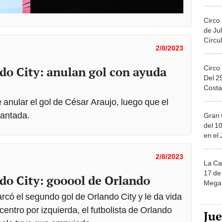
Migue
Circo
de Jul
Círcul
2/8/2023
Circo
ndo City: anulan gol con ayuda
Del 2
Costa
e anular el gol de César Araujo, luego que el
lantada.
Gran 
del 10
en el
2/8/2023
La Ca
17 de 
ndo City: gooool de Orlando
Mega 
có el segundo gol de Orlando City y le da vida
centro por izquierda, el futbolista de Orlando
Ju