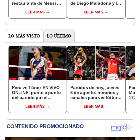
restaurante de Messi y
de Diego Maradona y las
queda en shock por
redes sociales explotan
LEER MÁS
LEER MÁS
elevados precios
LO MÁS VISTO
LO ÚLTIMO
Perú vs Túnez EN VIVO
Partidos de hoy, jueves
Fixtu
ONLINE: punto a punto
6 de agosto: horarios y
Mund
del partido por el
canales para ver fútbol
17: r
Mundial Sub-17 de
EN VIVO
canal
LEER MÁS
LEER MÁS
Vóley 2026
selec