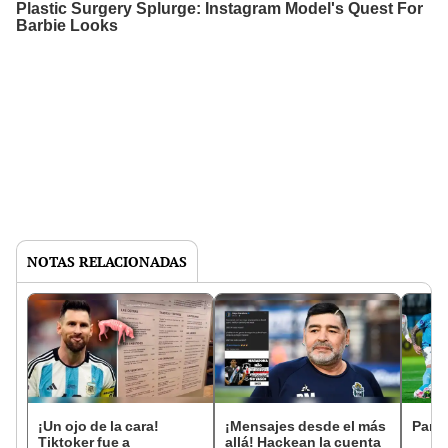
NOTAS RELACIONADAS
¡Un ojo de la cara!
¡Mensajes desde el más
Parti
Tiktoker fue a
allá! Hackean la cuenta