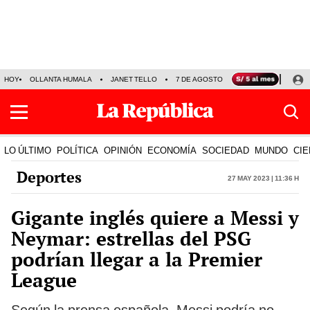
HOY
OLLANTA HUMALA
JANET TELLO
7 DE AGOSTO
TINKA RESULTADOS
LO ÚLTIMO
POLÍTICA
OPINIÓN
ECONOMÍA
SOCIEDAD
MUNDO
CIE
Deportes
27 May 2023 | 11:36 h
Gigante inglés quiere a Messi y
Neymar: estrellas del PSG
podrían llegar a la Premier
League