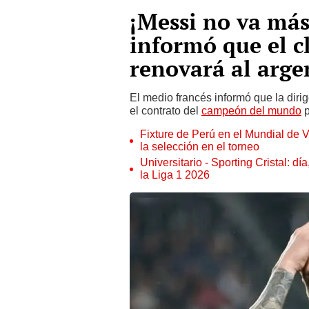
¡Messi no va más
informó que el c
renovará al arge
El medio francés informó que la diri
el contrato del
campeón del mundo
p
Fixture de Perú en el Mundial de V
la selección en el torneo
Universitario - Sporting Cristal: d
la Liga 1 2026