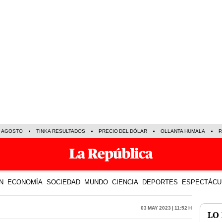
E AGOSTO
TINKA RESULTADOS
PRECIO DEL DÓLAR
OLLANTA HUMALA
P
N
ECONOMÍA
SOCIEDAD
MUNDO
CIENCIA
DEPORTES
ESPECTÁCU
03 May 2023 | 11:52 h
LO