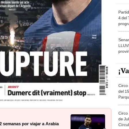
Partid
4 del
progr
dónde
Senam
LLUV
provi
¡Va
Circo 
del 15
Parqu
Migue
Circo
de Jul
2 semanas por viajar a Arabia
Círcul