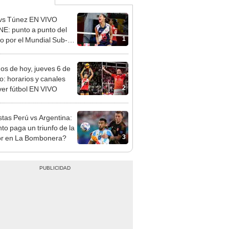
vs Túnez EN VIVO
E: punto a punto del
1
do por el Mundial Sub-17
ley 2026
dos de hoy, jueves 6 de
o: horarios y canales
2
ver fútbol EN VIVO
tas Perú vs Argentina:
to paga un triunfo de la
3
or en La Bombonera?