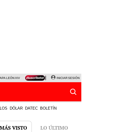
APA LEÓN XIV
NALDY SALDAÑA
INICIAR SESIÓN
LA BELLA LUZ
MAGALY MEDINA
HORÓS
LOS
DÓLAR
DATEC
BOLETÍN
 MÁS VISTO
LO ÚLTIMO