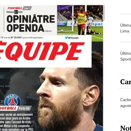
Últim
Lima
Últim
Sporti
Car
Carli
agost
No