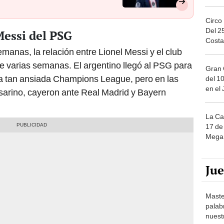
Circo
Del 2
Messi del PSG
Costa
anas, la relación entre Lionel Messi y el club
e varias semanas. El argentino llegó al PSG para
Gran 
 la tan ansiada Champions League, pero en las
del 10
en el
sarino, cayeron ante Real Madrid y Bayern
La Ca
17 de 
Mega 
Ju
Maste
palab
nuest