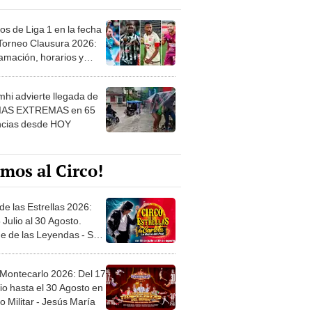
os de Liga 1 en la fecha
 Torneo Clausura 2026:
amación, horarios y
 ver
hi advierte llegada de
IAS EXTREMAS en 65
ncias desde HOY
mos al Circo!
de las Estrellas 2026:
 Julio al 30 Agosto.
e de las Leyendas - San
l
 Montecarlo 2026: Del 17
io hasta el 30 Agosto en
o Militar - Jesús María