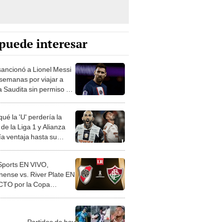
puede interesar
ancionó a Lionel Messi
 semanas por viajar a
a Saudita sin permiso del
ué la 'U' perdería la
de la Liga 1 y Alianza
ía ventaja hasta su
mo duelo?
ports EN VIVO,
nense vs. River Plate EN
TO por la Copa
tadores 2023
Partidos de hoy