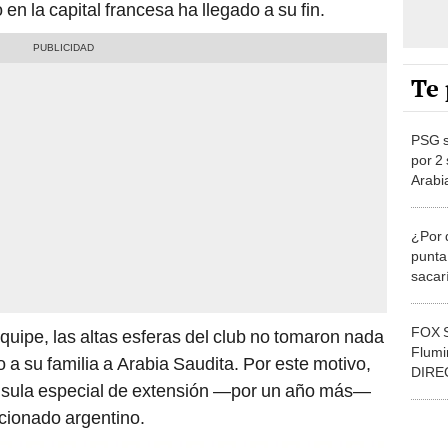
n la capital francesa ha llegado a su fin.
Te 
PSG s
por 2
Arabi
club
¿Por q
punta 
sacar
próxi
FOX S
quipe, las altas esferas del club no tomaron nada
Flumi
 a su familia a Arabia Saudita. Por este motivo,
DIREC
láusula especial de extensión —por un año más—
Liber
ccionado argentino.