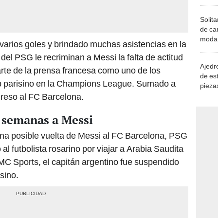
Solita
de ca
moda.
arios goles y brindado muchas asistencias en la
demue
el PSG le recriminan a Messi la falta de actitud
Ajedre
arte de la prensa francesa como uno de los
de es
ub parisino en la Champions League. Sumado a
piezas
consi
greso al FC Barcelona.
 semanas a Messi
na posible vuelta de Messi al FC Barcelona, PSG
al futbolista rosarino por viajar a Arabia Saudita
MC Sports, el capitán argentino fue suspendido
sino.