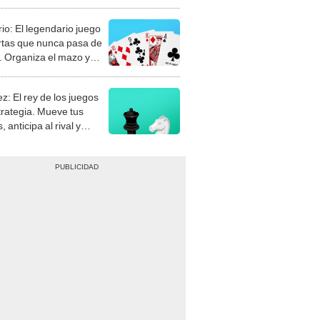
rio: El legendario juego
rtas que nunca pasa de
 Organiza el mazo y
stra tu habilidad.
z: El rey de los juegos
trategia. Mueve tus
, anticipa al rival y
gue el jaque mate.