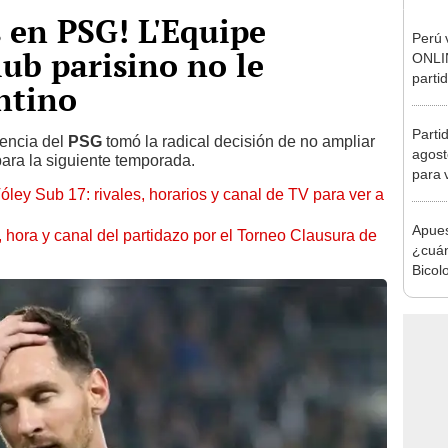
 en PSG! L'Equipe
Perú 
lub parisino no le
ONLIN
parti
ntino
de Vó
Parti
gencia del
PSG
tomó la radical decisión de no ampliar
agost
ara la siguiente temporada.
para 
óley Sub 17: rivales, horarios y canal de TV para ver a
Apues
ía, hora y canal del partidazo por el Torneo Clausura de
¿cuán
Bicol