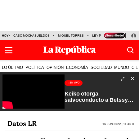
HOY
CASO MOCHASUELDOS
MIGUEL TORRES
LEY PULPÍN
PRECIO DEL
LO ÚLTIMO
POLÍTICA
OPINIÓN
ECONOMÍA
SOCIEDAD
MUNDO
CIE
EN VIVO
Keiko otorga
salvoconducto a Betssy
Chávez y renuevan
Petroperú | Sin Guion con
Rosa María Palacios
Datos LR
16 Jun 2022 | 11:46 h