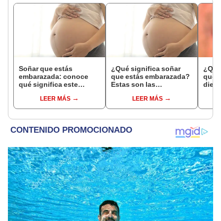
Soñar que estás
¿Qué significa soñar
¿Qué 
embarazada: conoce
que estás embarazada?
que s
qué significa este
Estas son las
dient
interesante sueño
interpretaciones más
pres
LEER MÁS
LEER MÁS
comunes