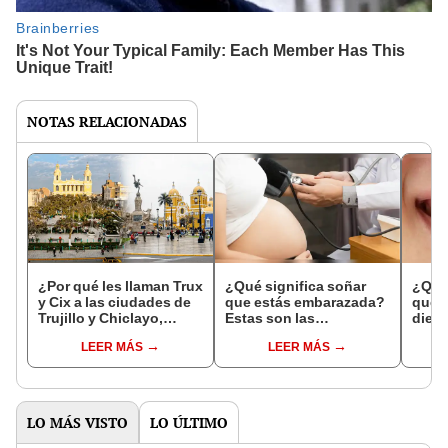
NOTAS RELACIONADAS
¿Por qué les llaman Trux
¿Qué significa soñar
¿Qué 
y Cix a las ciudades de
que estás embarazada?
que s
Trujillo y Chiclayo,
Estas son las
dien
respectivamente?
interpretaciones más
Inter
LEER MÁS
LEER MÁS
comunes
psico
expl
LO MÁS VISTO
LO ÚLTIMO