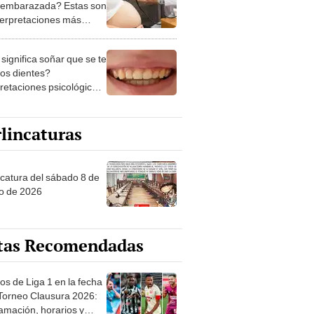
 embarazada? Estas son
nterpretaciones más
nes
significa soñar que se te
los dientes?
pretaciones psicológicas
ibles explicaciones
lincaturas
ncatura del sábado 8 de
o de 2026
tas Recomendadas
os de Liga 1 en la fecha
 Torneo Clausura 2026:
amación, horarios y