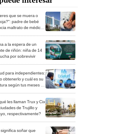
puede interesar
eres que se muera o
coja?": padre de bebé
cia maltrato de médico
Salud Arequipa
a a la espera de un
te de riñón: niña de 14
lucha por sobrevivir
ud para independientes:
 obtenerlo y cuál es su
tura según tus meses de
e?
qué les llaman Trux y Cix
ciudades de Trujillo y
ayo, respectivamente?
significa soñar que