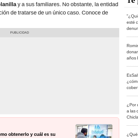
Te 
lanilla
y a sus familiares. No obstante, la entidad
ción de tratarse de un único caso. Conoce de
"¿Qui
esté 
denun
de Es
Romin
donan
años 
EsSal
¿cómo
cober
aport
¿Por 
a las 
Chicl
mo obtenerlo y cuál es su
¿Qué 