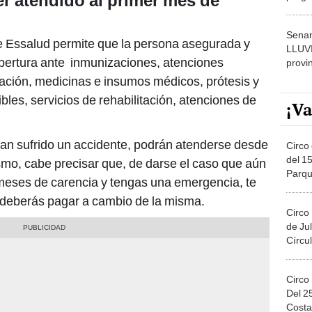
r atendido al primer mes de
dónde
Senam
 de Essalud permite que la persona asegurada y
LLUV
obertura ante inmunizaciones, atenciones
provi
ación, medicinas e insumos médicos, prótesis y
les, servicios de rehabilitación, atenciones de
¡Va
r han sufrido un accidente, podrán atenderse desde
Circo 
del 15
smo, cabe precisar que, de darse el caso que aún
Parqu
 meses de carencia y tengas una emergencia, te
Migue
 deberás pagar a cambio de la misma.
Circo
de Jul
Círcul
Circo
Del 2
Costa