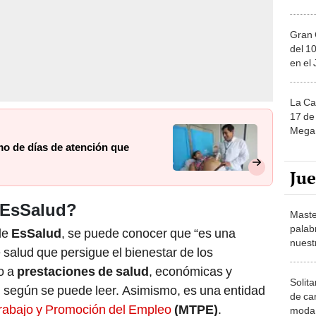
Gran 
del 10
en el
La Ca
17 de 
Mega 
imo de días de atención que
Ju
e EsSalud?
Maste
palab
 de
EsSalud
, se puede conocer que “es una
nuest
e salud que persigue el bienestar de los
o a
prestaciones de salud
, económicas y
Solita
”, según se puede leer. Asimismo, es una entidad
de ca
Trabajo y Promoción del Empleo
(MTPE)
.
moda.