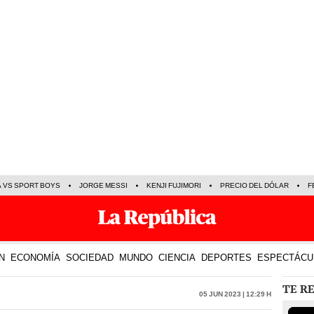
A VS SPORT BOYS
JORGE MESSI
KENJI FUJIMORI
PRECIO DEL DÓLAR
F
N
ECONOMÍA
SOCIEDAD
MUNDO
CIENCIA
DEPORTES
ESPECTÁCU
TE R
05 Jun 2023 | 12:29 h