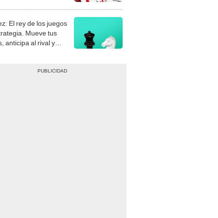
stra tu habilidad.
z: El rey de los juegos
trategia. Mueve tus
, anticipa al rival y
gue el jaque mate.