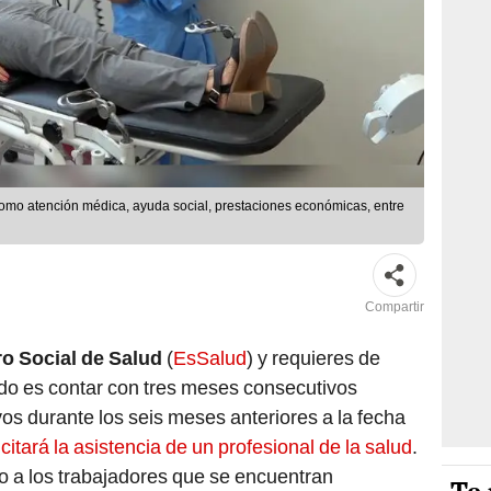
como atención médica, ayuda social, prestaciones económicas, entre
Compartir
o Social de Salud
(
EsSalud
) y requieres de
ado es contar con tres meses consecutivos
os durante los seis meses anteriores a la fecha
itará la asistencia de un profesional de la salud
.
do a los trabajadores que se encuentran