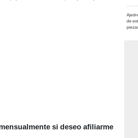
demue
Ajedre
de es
piezas
consi
mensualmente si deseo afiliarme