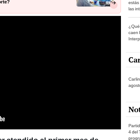
orte?
estás
las i
comu
¿Qué 
caen 
Inter
y pos
Car
Carli
agost
No
Partid
4 del
progr