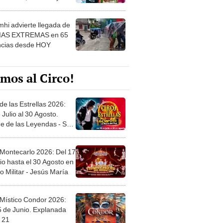
 ver
hi advierte llegada de
IAS EXTREMAS en 65
ncias desde HOY
mos al Circo!
de las Estrellas 2026:
 Julio al 30 Agosto.
e de las Leyendas - San
l
 Montecarlo 2026: Del 17
io hasta el 30 Agosto en
o Militar - Jesús María
 Místico Condor 2026:
5 de Junio. Explanada
 21