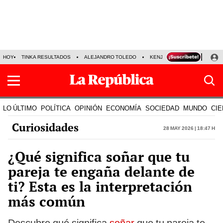
HOY
TINKA RESULTADOS
ALEJANDRO TOLEDO
KENJI FUJIMORI
PRECIO
LO ÚLTIMO
POLÍTICA
OPINIÓN
ECONOMÍA
SOCIEDAD
MUNDO
CIE
Curiosidades
28 May 2026 | 18:47 h
¿Qué significa soñar que tu
pareja te engaña delante de
ti? Esta es la interpretación
más común