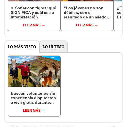
➣ Soñar con tigres: qué
“Los jóvenes no son
¿Eres
SIGNIFICA y cuál es su
débiles, son el
soste
interpretación
resultado de un miedo
Esto 
inculcado en la
sobre
LEER MÁS
LEER MÁS
crianza”, afirma
expe
especialista
LO MÁS VISTO
LO ÚLTIMO
Buscan voluntarios sin
experiencia dispuestos
a vivir gratis durante
una semana: para
LEER MÁS
cuidar caballos, burros
y otros animales
rescatados en un
refugio por 2 horas