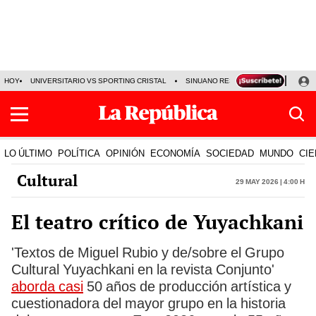
HOY
UNIVERSITARIO VS SPORTING CRISTAL
SINUANO RESULTADOS HOY
CA
LO ÚLTIMO
POLÍTICA
OPINIÓN
ECONOMÍA
SOCIEDAD
MUNDO
CIE
Cultural
29 May 2026 | 4:00 h
El teatro crítico de Yuyachkani
'Textos de Miguel Rubio y de/sobre el Grupo
Cultural Yuyachkani en la revista Conjunto'
aborda casi
50 años de producción artística y
cuestionadora del mayor grupo en la historia