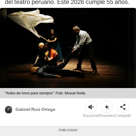
del teatro peruano. Este 2026 cumple 55 años.
"Antes de irnos para siempre". Foto: Musuk Nolte.
Gabriel Ruiz Ortega
Escuchar
Resumen
Compartir