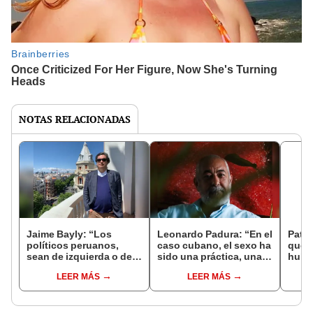
NOTAS RELACIONADAS
Jaime Bayly: “Los
Leonardo Padura: “En el
Patri
políticos peruanos,
caso cubano, el sexo ha
que 
sean de izquierda o de
sido una práctica, una
hubie
derecha, siempre
válvula de escape para
Miraf
LEER MÁS
LEER MÁS
encuentran la manera
la vida cotidiana de las
esta
de decepcionarte”
personas"
llora
muer
marc