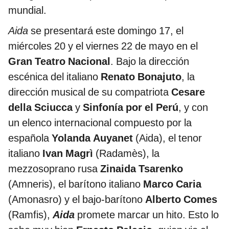
mundial.
Aida
se presentará este domingo 17, el
miércoles 20 y el viernes 22 de mayo en el
Gran Teatro Nacional
. Bajo la dirección
escénica del italiano
Renato Bonajuto
, la
dirección musical de su compatriota
Cesare
della Sciucca
y
Sinfonía por el Perú
, y con
un elenco internacional compuesto por la
española
Yolanda Auyanet
(Aida), el tenor
italiano
Ivan Magrì
(Radamès), la
mezzosoprano rusa
Zinaida Tsarenko
(Amneris), el barítono italiano
Marco Caria
(Amonasro) y el bajo-barítono
Alberto Comes
(Ramfis),
Aida
promete marcar un hito. Esto lo