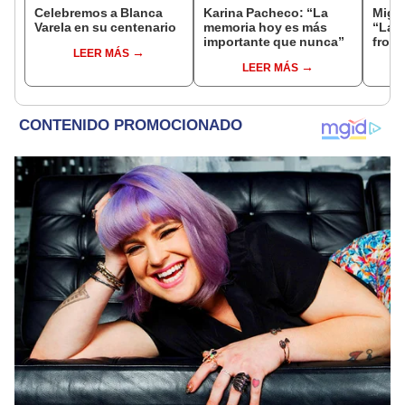
Celebremos a Blanca
Karina Pacheco: “La
Migu
Varela en su centenario
memoria hoy es más
“La m
importante que nunca”
front
LEER MÁS
ni na
LEER MÁS
etiqu