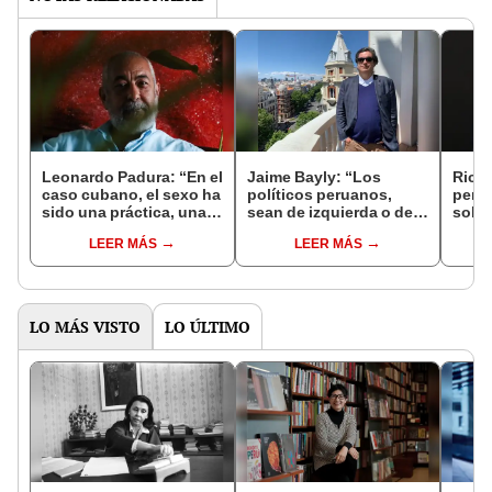
Leonardo Padura: “En el
Jaime Bayly: “Los
Ricar
caso cubano, el sexo ha
políticos peruanos,
perio
sido una práctica, una
sean de izquierda o de
sobre
válvula de escape para
derecha, siempre
reput
LEER MÁS
LEER MÁS
la vida cotidiana de las
encuentran la manera
convi
personas"
de decepcionarte”
prop
LO MÁS VISTO
LO ÚLTIMO