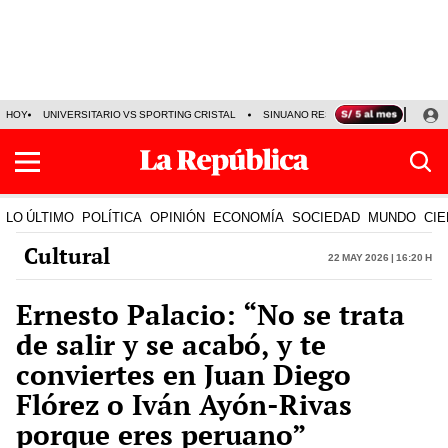
HOY
UNIVERSITARIO VS SPORTING CRISTAL
SINUANO RESULTADOS HOY
CA
LO ÚLTIMO
POLÍTICA
OPINIÓN
ECONOMÍA
SOCIEDAD
MUNDO
CIE
Cultural
22 May 2026 | 16:20 h
Ernesto Palacio: “No se trata
de salir y se acabó, y te
conviertes en Juan Diego
Flórez o Iván Ayón-Rivas
porque eres peruano”