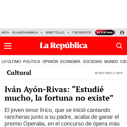
HOY
OLLANTA HUMALA
JANET TELLO
7 DE AGOSTO
TINKA RESULTADOS
LO ÚLTIMO
POLÍTICA
OPINIÓN
ECONOMÍA
SOCIEDAD
MUNDO
CIE
Cultural
30 Oct 2021 | 7:30 h
Iván Ayón-Rivas: “Estudié
mucho, la fortuna no existe”
El joven tenor lírico, que se inició cantando
rancheras junto a su padre, acaba de ganar el
premio Operalia, en el concurso de ópera más