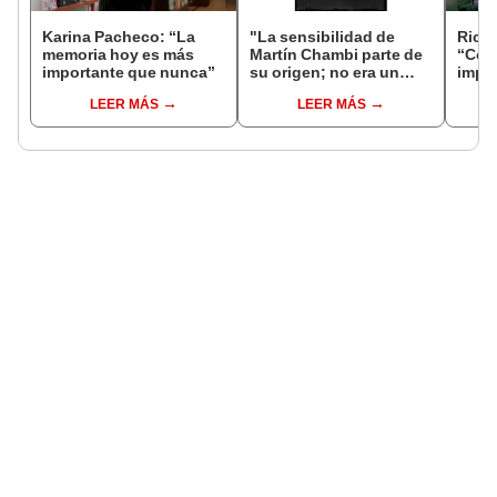
Karina Pacheco: “La
"La sensibilidad de
Rica
memoria hoy es más
Martín Chambi parte de
“Como
importante que nunca”
su origen; no era un
impo
fotógrafo turista, él se
tema
LEER MÁS
LEER MÁS
integraba con el
vend
pueblo”