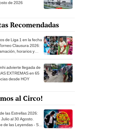
osto de 2026
tas Recomendadas
os de Liga 1 en la fecha
 Torneo Clausura 2026:
amación, horarios y
 ver
hi advierte llegada de
IAS EXTREMAS en 65
ncias desde HOY
mos al Circo!
de las Estrellas 2026:
 Julio al 30 Agosto.
e de las Leyendas - San