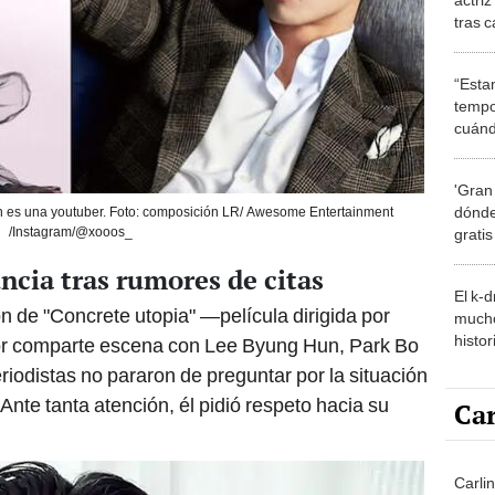
tras 
“Esta
tempo
cuánd
de la
'Gran
dónde
on es una youtuber. Foto: composición LR/ Awesome Entertainment
/Instagram/@xooos_
grati
ncia tras rumores de citas
El k-
n de "Concrete utopia" —película dirigida por
mucho
histor
tor comparte escena con Lee Byung Hun, Park Bo
hered
odistas no pararon de preguntar por la situación
nte tanta atención, él pidió respeto hacia su
Car
Carli