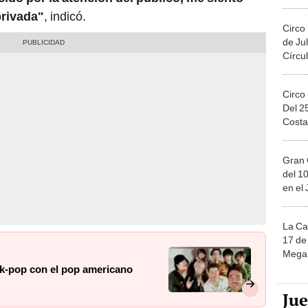
Migue
privada"
, indicó.
Circo
de Jul
Círcul
Circo
Del 2
Costa
Gran 
del 10
en el
La Ca
17 de 
Mega 
 k-pop con el pop americano
Ju