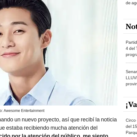
de ag
No
Partid
4 del
progr
dónde
Senam
LLUV
provi
¡Va
to: Awesome Entertainment
ando un nuevo proyecto, así que recibí la noticia
Circo 
del 15
que estaba recibiendo mucha atención del
Parqu
do por la atención del público, me siento