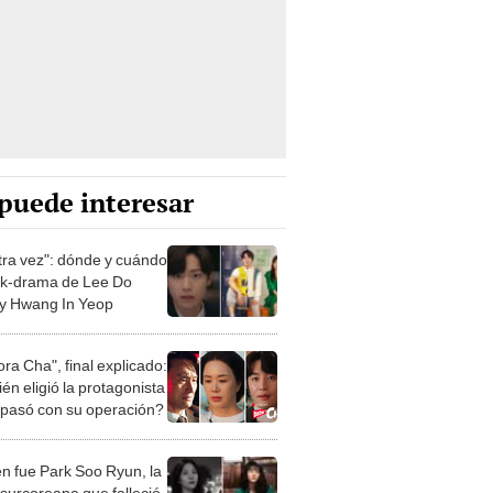
puede interesar
tra vez": dónde y cuándo
l k-drama de Lee Do
y Hwang In Yeop
ra Cha", final explicado:
én eligió la protagonista
 pasó con su operación?
n fue Park Soo Ryun, la
 surcoreana que falleció