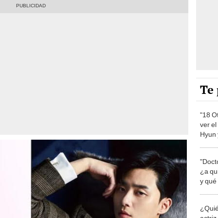
Te 
"18 O
ver e
Hyun 
"Docto
¿a qui
y qué
¿Quié
actriz