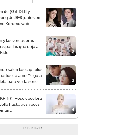
n de (G)I-DLE y
ung de SF9 juntos en
1
imo Kdrama web
tico Replay
n y las verdaderas
es por las que dejó a
2
 Kids
do salen los capítulos
uertos de amor'?: guía
3
eta para ver la serie
na de Netflix
KPINK: Rosé decolora
bello hasta tres veces
4
semana