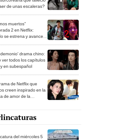
caer de unas escaleras?
mos muertos”
rada 2 en Netflix:
o se estrena y avances
 temporada
 demonio' drama chino:
 ver todos los capítulos
s y en subespañol
drama de Netflix que
s creen inspirado en la
ia de amor de la
era de Samsung
lincaturas
ncatura del miércoles 5