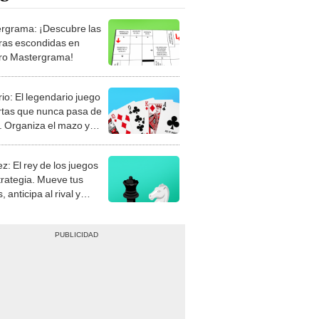
rgrama: ¡Descubre las
ras escondidas en
ro Mastergrama!
rio: El legendario juego
rtas que nunca pasa de
 Organiza el mazo y
stra tu habilidad.
z: El rey de los juegos
trategia. Mueve tus
, anticipa al rival y
gue el jaque mate.