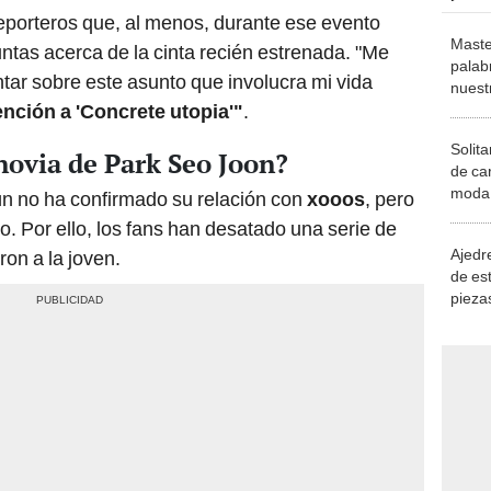
eporteros que, al menos, durante ese evento
Maste
tas acerca de la cinta recién estrenada. "Me
palab
ntar sobre este asunto que involucra mi vida
nuest
tención a 'Concrete utopia'"
.
Solita
novia de Park Seo Joon?
de ca
moda.
n no ha confirmado su relación con
xooos
, pero
demue
. Por ello, los fans han desatado una serie de
Ajedre
on a la joven.
de es
piezas
consi