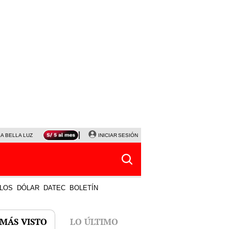
LA BELLA LUZ
MAGALY MEDINA
INICIAR SESIÓN
SINUANO RESULTADOS HOY
JANET TELLO
LOS
DÓLAR
DATEC
BOLETÍN
 MÁS VISTO
LO ÚLTIMO