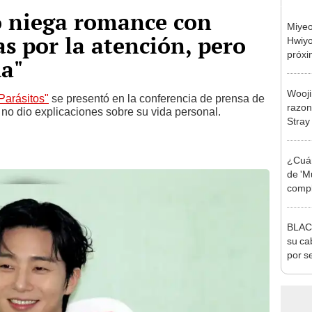
o niega romance con
Miyeo
as por la atención, pero
Hwiyo
próx
da"
román
Wooji
Parásitos"
se presentó en la conferencia de prensa de
razon
e no dio explicaciones sobre su vida personal.
Stray
¿Cuán
de 'M
compl
corea
BLAC
su ca
por 