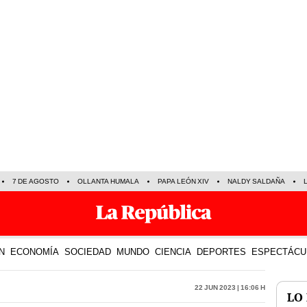
7 DE AGOSTO
OLLANTA HUMALA
PAPA LEÓN XIV
NALDY SALDAÑA
N
ECONOMÍA
SOCIEDAD
MUNDO
CIENCIA
DEPORTES
ESPECTÁCU
22 Jun 2023 | 16:06 h
LO