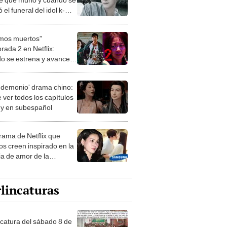
ó el funeral del idol k-
mos muertos”
rada 2 en Netflix:
o se estrena y avances
 temporada
 demonio' drama chino:
 ver todos los capítulos
s y en subespañol
drama de Netflix que
s creen inspirado en la
ia de amor de la
era de Samsung
lincaturas
ncatura del sábado 8 de