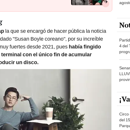
agost
g
No
ap
la que se encargó de hacer pública la noticia
odado "Susan Boyle coreano", por su increíble
Partid
4 del
s muy fuertes desde 2021, pues
había fingido
progr
 terminal con el único fin de acumular
dónde
oducir un disco.
Senam
LLUV
provi
¡Va
Circo 
del 15
Parqu