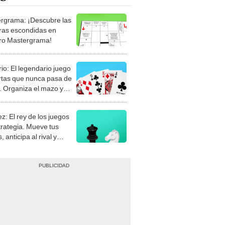
rgrama: ¡Descubre las
ras escondidas en
ro Mastergrama!
rio: El legendario juego
rtas que nunca pasa de
 Organiza el mazo y
stra tu habilidad.
z: El rey de los juegos
trategia. Mueve tus
, anticipa al rival y
gue el jaque mate.