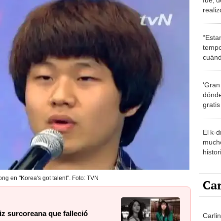
realiz
pop?
“Esta
tempo
cuánd
de la
'Gran
dónde
grati
El k-
mucho
histor
hered
g en "Korea's got talent". Foto: TVN
Car
iz surcoreana que falleció
Carli