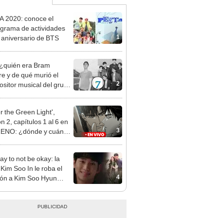
 2020: conoce el
grama de actividades
1
l aniversario de BTS
¿quién era Bram
re y de qué murió el
2
sitor musical del grupo
p?
r the Green Light',
n 2, capítulos 1 al 6 en
3
ENO: ¿dónde y cuándo
el manhwa BL?
kay to not be okay: la
 Kim Soo In le roba el
4
ón a Kim Soo Hyun
EO]