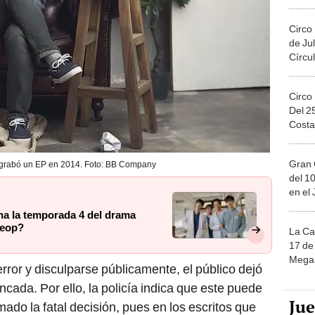
Migue
Circo
de Jul
Círcul
Circo
Del 2
Costa
Gran 
grabó un EP en 2014. Foto: BB Company
del 10
en el
na la temporada 4 del drama
Seop?
La Ca
17 de 
Mega 
rror y disculparse públicamente, el público dejó
uncada. Por ello, la policía indica que este puede
Ju
mado la fatal decisión, pues en los escritos que