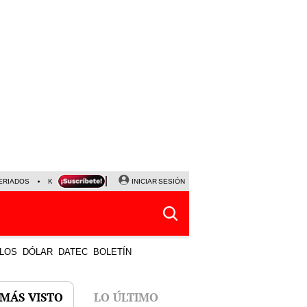
ERIADOS
KEIKO FUJIMORI
NALDY SALDAÑA
INICIAR SESIÓN
JAVIER MILEI
PARTIDOS DE
LOS
DÓLAR
DATEC
BOLETÍN
 MÁS VISTO
LO ÚLTIMO