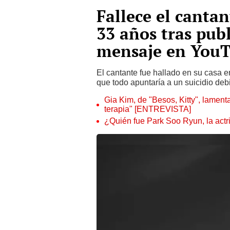
Fallece el canta
33 años tras pub
mensaje en You
El cantante fue hallado en su casa
que todo apuntaría a un suicidio de
Gia Kim, de "Besos, Kitty", lamenta
terapia" [ENTREVISTA]
¿Quién fue Park Soo Ryun, la actri