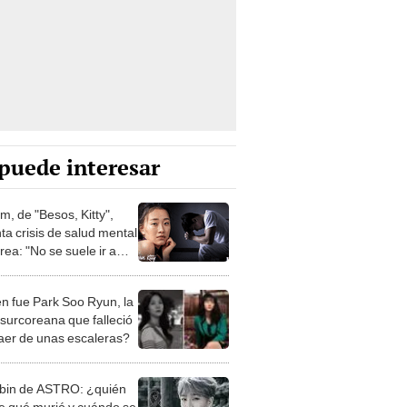
puede interesar
m, de "Besos, Kitty",
ta crisis de salud mental
ea: "No se suele ir a
ia" [ENTREVISTA]
n fue Park Soo Ryun, la
 surcoreana que falleció
caer de unas escaleras?
in de ASTRO: ¿quién
de qué murió y cuándo se