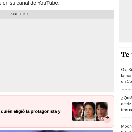
e en su canal de YouTube.
Te 
Gia Ki
lamen
en Cor
terap
¿Quié
actriz
tras 
 quién eligió la protagonista y
Moonb
fue, 