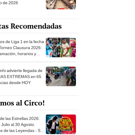
o de 2026
tas Recomendadas
os de Liga 1 en la fecha
 Torneo Clausura 2026:
amación, horarios y
 ver
hi advierte llegada de
IAS EXTREMAS en 65
ncias desde HOY
mos al Circo!
de las Estrellas 2026:
 Julio al 30 Agosto.
e de las Leyendas - San