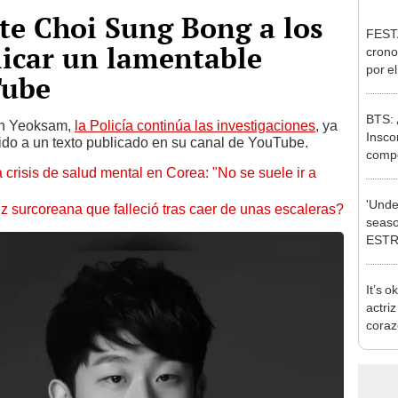
nte Choi Sung Bong a los
FESTA
licar un lamentable
crono
por e
Tube
BTS: 
 en Yeoksam,
la Policía continúa las investigaciones
, ya
Insco
bido a un texto publicado en su canal de YouTube.
compo
 crisis de salud mental en Corea: "No se suele ir a
k-po
'Unde
z surcoreana que falleció tras caer de unas escaleras?
seaso
ESTR
leer 
It’s o
actriz
coraz
[VID