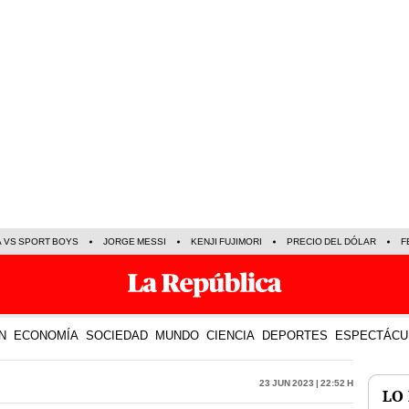
A VS SPORT BOYS
JORGE MESSI
KENJI FUJIMORI
PRECIO DEL DÓLAR
F
N
ECONOMÍA
SOCIEDAD
MUNDO
CIENCIA
DEPORTES
ESPECTÁCU
23 Jun 2023 | 22:52 h
LO