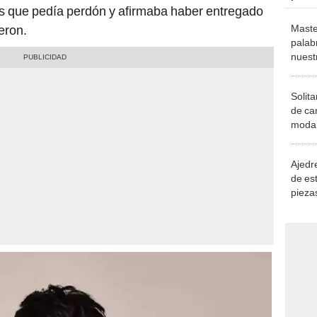
os que pedía perdón y afirmaba haber entregado
Maste
eron.
palab
nuest
Solita
de ca
moda.
demue
Ajedre
de es
piezas
consi