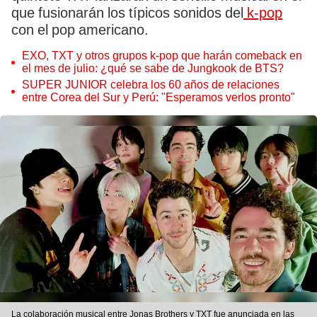
que fusionarán los típicos sonidos del
k-pop
con el pop americano.
EXO, TXT y otros grupos k-pop que harán comeback en
el mes de julio: ¿qué se sabe de Jungkook de BTS?
SUPER JUNIOR celebra los 60 años de relaciones
entre Corea del Sur y Perú: "Esperamos verlos pronto"
La colaboración musical entre Jonas Brothers y TXT fue anunciada en las