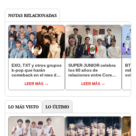
NOTAS RELACIONADAS
EXO, TXT y otros grupos
SUPER JUNIOR celebra
BTS e
k-pop que harán
los 60 años de
milit
comeback en el mes de
relaciones entre Corea
volve
julio: ¿qué se sabe de
del Sur y Perú:
comp
LEER MÁS
LEER MÁS
Jungkook de BTS?
"Esperamos verlos
pronto"
LO MÁS VISTO
LO ÚLTIMO