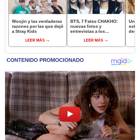
Woojin y las verdaderas
BTS, 7 Fates CHAKHO:
Un de
razones por las que dejó
nuevas fotos y
estre
a Stray Kids
entrevistas a los
desp
integrantes de Bangtan
con l
LEER MÁS
LEER MÁS
dram