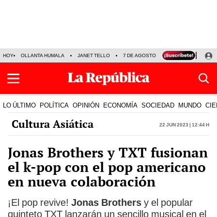
HOY
OLLANTA HUMALA
JANET TELLO
7 DE AGOSTO
TINKA RESULTADOS
LO ÚLTIMO
POLÍTICA
OPINIÓN
ECONOMÍA
SOCIEDAD
MUNDO
CIE
Cultura Asiática
22 Jun 2023 | 12:44 h
Jonas Brothers y TXT fusionan
el k-pop con el pop americano
en nueva colaboración
¡El pop revive!
Jonas Brothers
y el popular
quinteto TXT lanzarán un sencillo musical en el