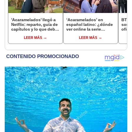
'Acaramelados' llegó a
‘Acaramelados’ en
BTS e
Netflix: reparto, guía de
español latino: ¿dónde
son l
capítulos y lo que debes
ver online la serie
ofici
saber de la nueva serie
coreana y sus capítulos
conci
LEER MÁS
LEER MÁS
coreana
completos?