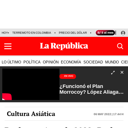
HOY
TERREMOTO EN COLOMBIA
PRECIO DEL DÓLAR
KEIKO FUJIMORI
P
LO ÚLTIMO
POLÍTICA
OPINIÓN
ECONOMÍA
SOCIEDAD
MUNDO
CIE
EN VIVO
¿Funcionó el Plan
Morrocoy? López Aliaga
favorito de Lima tras
jugada al JNE | Arde Troya
con Juliana Oxenford
Cultura Asiática
06 May 2022 | 17:44 h