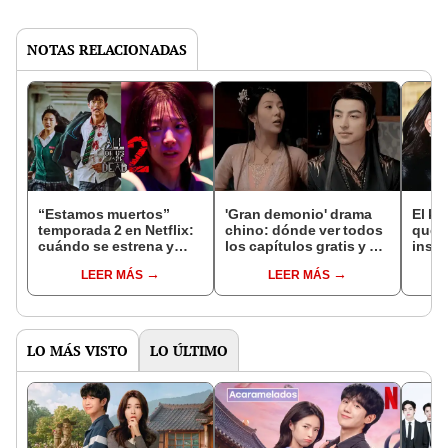
NOTAS RELACIONADAS
“Estamos muertos”
'Gran demonio' drama
El k-
temporada 2 en Netflix:
chino: dónde ver todos
que 
cuándo se estrena y
los capítulos gratis y en
inspi
avances de la
subespañol
de am
LEER MÁS
LEER MÁS
temporada
de S
LO MÁS VISTO
LO ÚLTIMO