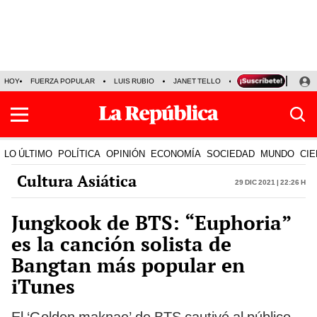
HOY
FUERZA POPULAR
LUIS RUBIO
JANET TELLO
PRECIO DEL DÓLAR
LO ÚLTIMO
POLÍTICA
OPINIÓN
ECONOMÍA
SOCIEDAD
MUNDO
CIE
Cultura Asiática
29 Dic 2021 | 22:26 h
Jungkook de BTS: “Euphoria”
es la canción solista de
Bangtan más popular en
iTunes