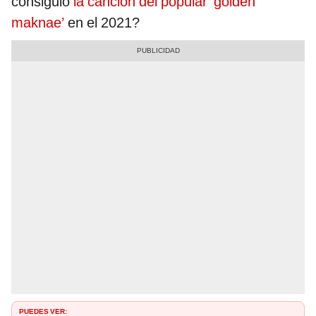
consiguió
la canción del popular ‘golden
maknae’
en el 2021?
PUEDES VER: