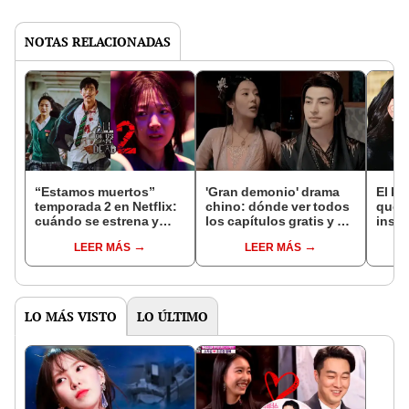
NOTAS RELACIONADAS
“Estamos muertos”
'Gran demonio' drama
El k-
temporada 2 en Netflix:
chino: dónde ver todos
que 
cuándo se estrena y
los capítulos gratis y en
inspi
avances de la
subespañol
de am
LEER MÁS
LEER MÁS
temporada
de S
LO MÁS VISTO
LO ÚLTIMO