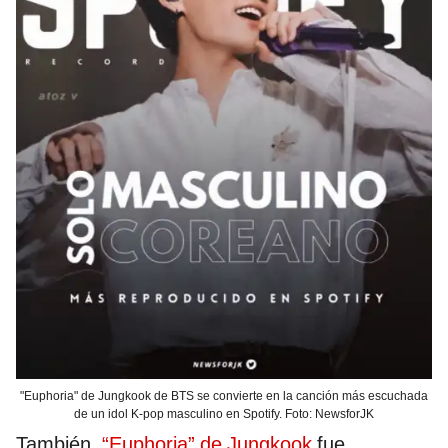
"Euphoria" de Jungkook de BTS se convierte en la canción más escuchada
de un idol K-pop masculino en Spotify. Foto: NewsforJK
También,
“Euphoria” de Jungkook
fue