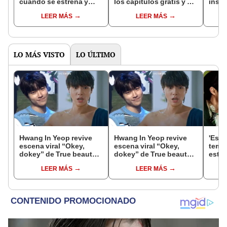
cuándo se estrena y
los capítulos gratis y en
inspi
avances de la
subespañol
de am
LEER MÁS
LEER MÁS
temporada
de S
LO MÁS VISTO
LO ÚLTIMO
Hwang In Yeop revive
Hwang In Yeop revive
'Est
escena viral “Okey,
escena viral “Okey,
temp
dokey” de True beauty
dokey” de True beauty
estre
en fanmeeting
en fanmeeting
detal
LEER MÁS
LEER MÁS
entr