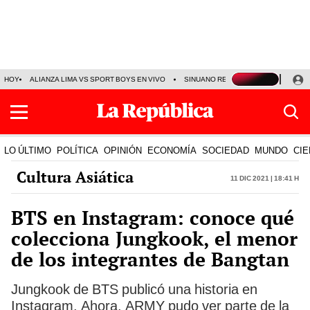
HOY
ALIANZA LIMA VS SPORT BOYS EN VIVO
SINUANO RESULTADOS HOY
JO
LO ÚLTIMO
POLÍTICA
OPINIÓN
ECONOMÍA
SOCIEDAD
MUNDO
CIE
Cultura Asiática
11 Dic 2021 | 18:41 h
BTS en Instagram: conoce qué
colecciona Jungkook, el menor
de los integrantes de Bangtan
Jungkook de BTS publicó una historia en
Instagram. Ahora, ARMY pudo ver parte de la