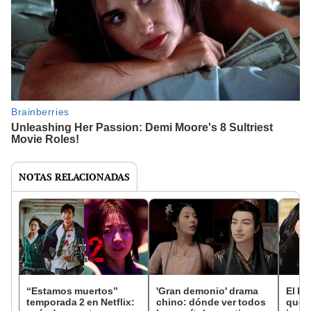
NOTAS RELACIONADAS
“Estamos muertos”
'Gran demonio' drama
El k-
temporada 2 en Netflix:
chino: dónde ver todos
que 