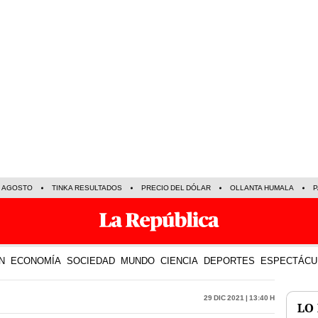
E AGOSTO
TINKA RESULTADOS
PRECIO DEL DÓLAR
OLLANTA HUMALA
P
N
ECONOMÍA
SOCIEDAD
MUNDO
CIENCIA
DEPORTES
ESPECTÁCU
29 Dic 2021 | 13:40 h
LO