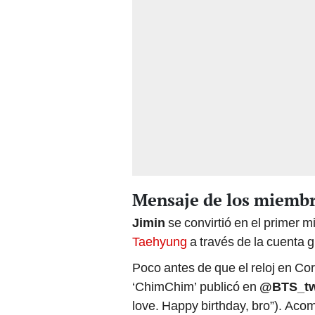
Mensaje de los miemb
Jimin
se convirtió en el primer m
Taehyung
a través de la cuenta g
Poco antes de que el reloj en Cor
‘ChimChim’ publicó en
@BTS_tw
love. Happy birthday, bro”). Aco