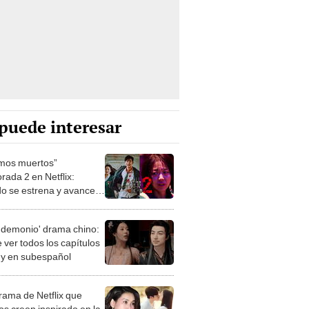
puede interesar
mos muertos”
rada 2 en Netflix:
o se estrena y avances
 temporada
 demonio' drama chino:
 ver todos los capítulos
s y en subespañol
drama de Netflix que
s creen inspirado en la