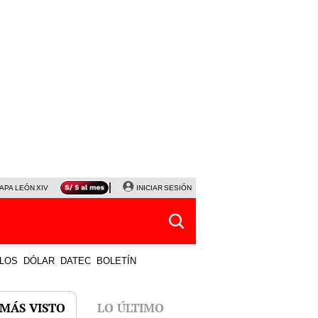
APA LEÓN XIV
NALDY SALDAÑA
INICIAR SESIÓN
LA BELLA LUZ
MAGALY MEDINA
HORÓS
LOS
DÓLAR
DATEC
BOLETÍN
 MÁS VISTO
LO ÚLTIMO