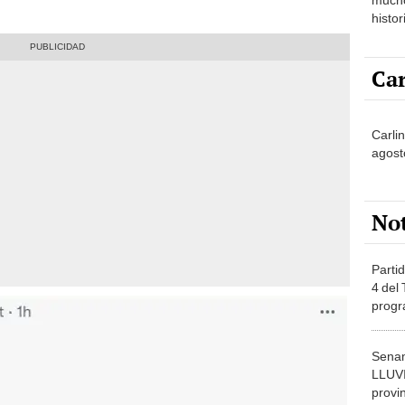
histor
hered
Car
Carli
agost
No
Partid
4 del
progr
dónde
Senam
LLUV
provi