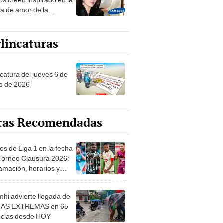
ia de amor de la
era de Samsung
lincaturas
ncatura del jueves 6 de
o de 2026
tas Recomendadas
os de Liga 1 en la fecha
 Torneo Clausura 2026:
amación, horarios y
 ver
hi advierte llegada de
IAS EXTREMAS en 65
ncias desde HOY