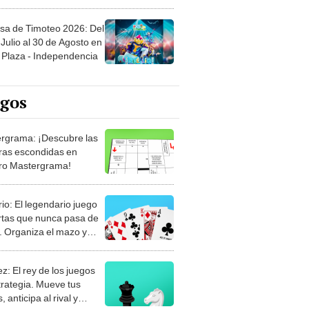
sa de Timoteo 2026: Del
Julio al 30 de Agosto en
Plaza - Independencia
egos
rgrama: ¡Descubre las
ras escondidas en
ro Mastergrama!
rio: El legendario juego
rtas que nunca pasa de
 Organiza el mazo y
stra tu habilidad.
z: El rey de los juegos
trategia. Mueve tus
, anticipa al rival y