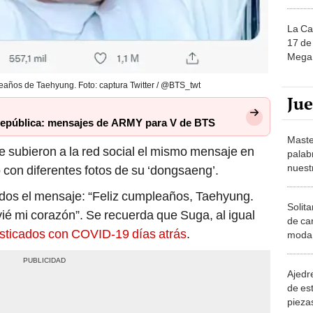
La Ca
17 de 
Mega 
eaños de Taehyung. Foto: captura Twitter / @BTS_twt
Ju
epública: mensajes de ARMY para V de BTS
Maste
 subieron a la red social el mismo mensaje en
palab
nuest
 con diferentes fotos de su ‘dongsaeng’.
dos el mensaje: “Feliz cumpleaños, Taehyung.
Solita
ié mi corazón”. Se recuerda que Suga, al igual
de ca
sticados con COVID-19 días atrás
.
moda.
demue
Ajedre
de es
piezas