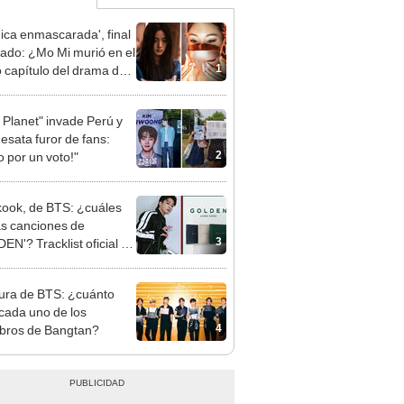
hica enmascarada', final
cado: ¿Mo Mi murió en el
1
o capítulo del drama de
ix? [RESUMEN]
 Planet" invade Perú y
desata furor de fans:
2
o por un voto!"
ook, de BTS: ¿cuáles
as canciones de
3
EN'? Tracklist oficial de
imer álbum
tura de BTS: ¿cuánto
cada uno de los
4
bros de Bangtan?