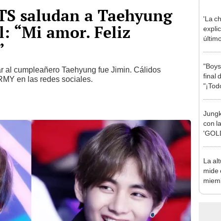
BTS saludan a Taehyung
'La c
l: “Mi amor. Feliz
expli
últim
”
Netfl
"Boys
r al cumpleañero Taehyung fue Jimin. Cálidos
final 
MY en las redes sociales.
"¡Tod
Jungk
con l
'GOLD
su pr
La al
mide 
miem