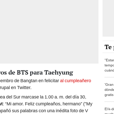
Te 
“Esta
tempo
cuánd
ros de BTS para Taehyung
de la
iembro de Bangtan en felicitar
al cumpleañero
'Gran
rupal en Twitter.
dónde
grati
ea del Sur marcase la 1.00 a. m. del día 30,
t
: “Mi amor. Feliz cumpleaños, hermano” (”My
El k-
mpañó sus palabras con una inédita foto de V
mucho