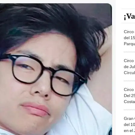
¡Va
Circo 
del 15
Parqu
Migue
Circo
de Jul
Círcul
Circo
Del 2
Costa
Gran 
del 10
en el