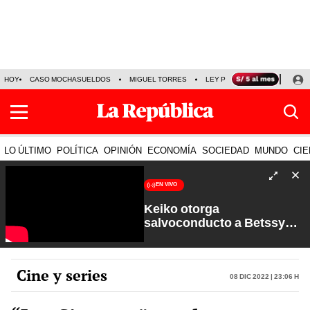
HOY
CASO MOCHASUELDOS
MIGUEL TORRES
LEY PULPÍN
PRECIO DEL
LO ÚLTIMO
POLÍTICA
OPINIÓN
ECONOMÍA
SOCIEDAD
MUNDO
CIE
EN VIVO
Keiko otorga
salvoconducto a Betssy
Chávez y renuevan
Petroperú | Sin Guion con
Rosa María Palacios
Cine y series
08 Dic 2022 | 23:06 h