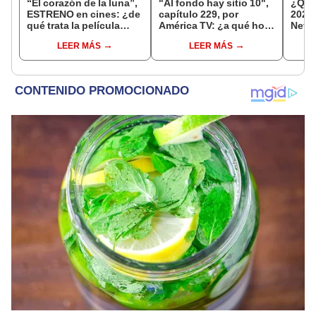
“El corazón de la luna”,
"Al fondo hay sitio 10",
¿Qué
ESTRENO en cines: ¿de
capítulo 229, por
2026
qué trata la película
América TV: ¿a qué hora
Netfl
peruana precandidata al
y dónde ver GRATIS la
Prime
LEER MÁS
LEER MÁS
Oscar?
serie?