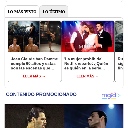
LO MÁS VISTO
LO ÚLTIMO
Jean Claude Van Damme
'La mujer prohibida'
Rumbo
cumple 60 años y estás
Netflix reparto: ¿Quién
signi
son las escenas que
es quién en la serie
final
fans no pueden olvidar
colombiana
ente
LEER MÁS
LEER MÁS
protagonizada por
Valerie Domínguez?