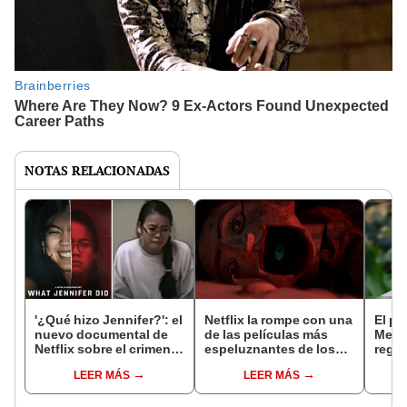
NOTAS RELACIONADAS
'¿Qué hizo Jennifer?': el
Netflix la rompe con una
El pr
nuevo documental de
de las películas más
Megh
Netflix sobre el crimen
espeluznantes de los
regre
que aterró a Canadá
últimos tiempos
qué t
LEER MÁS
LEER MÁS
nuev