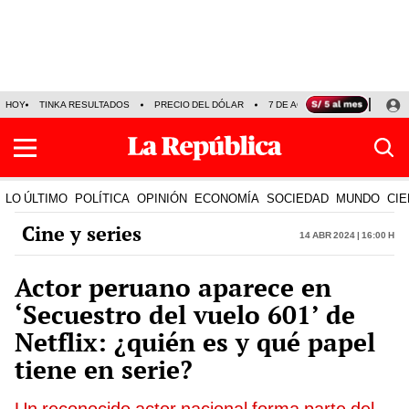
HOY
TINKA RESULTADOS
PRECIO DEL DÓLAR
7 DE AGOSTO
OLLANTA H
LO ÚLTIMO
POLÍTICA
OPINIÓN
ECONOMÍA
SOCIEDAD
MUNDO
CIE
Cine y series
14 Abr 2024 | 16:00 h
Actor peruano aparece en
‘Secuestro del vuelo 601’ de
Netflix: ¿quién es y qué papel
tiene en serie?